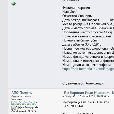
Фамилия Карякин
Имя Иван
Отчество Иванович
Дата рождения/Возраст __.__.18
Место рождения Орловская обл.,
Дата и место призыва Брянский 
Последнее место службы 41 сд
Воинское звание красноармеец
Причина выбытия убит
Дата выбытия 30.07.1943
Первичное место захоронения Орл
Название источника донесения
Номер фонда источника информ
Номер описи источника информа
Номер дела источника информац
https://obd-memorial.ru/html/im
С уважением, Александр
АПО Память
Re: Карякин Иван Иванович 18
Администратор
«
Reply #1 :
07 Июля 2019, 16:02:45 »
Участник
Информация из Книги Памяти
ID 407808269
Оффлайн
Сообщений: 29 343