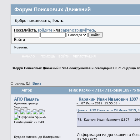
Форум Поисковых Движений
Добро пожаловать,
Гость
Пожалуйста,
войдите
или
зарегистрируйтесь
.
Войти
Новости:
НАЧАЛО
ПОМОЩЬ
ВОЙТИ
РЕГИСТРАЦИЯ
Форум Поисковых Движений
>
VII-Несокрушимая и легендарная
>
71-"Царица по
Страниц: [
1
]
Вниз
Автор
Тема: Карякин Иван Иванович 1897 гр п
АПО Память
Карякин Иван Иванович 1897 г
Администратор
«
:
07 Июля 2019, 15:55:53 »
Участник
Цитата: АПО Память от 24 Июня 2019, 0
...
Оффлайн
78. Карякин Иван Иванович (1897 — 194
Сообщений: 29 343
...
Информация из донесения о без
Будаев Александр Валерьевич
ID 2400621