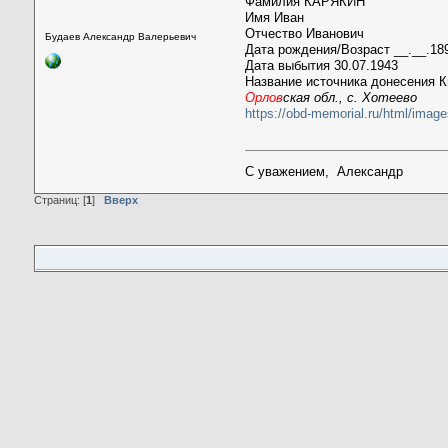
Фамилия КАРЯКИН
Имя Иван
Отчество Иванович
Будаев Александр Валерьевич
Дата рождения/Возраст __.__.18
Дата выбытия 30.07.1943
Название источника донесения К
Орлов
ская обл., с. Хотеево
https://obd-memorial.ru/html/i
С уважением, Александр
Страниц: [
1
]
Вверх