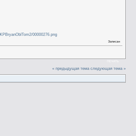
1/KPBryanOblTom2/00000276.png
Записан
ПЕЧАТЬ
« предыдущая тема
следующая тема »