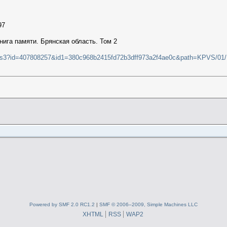
97
нига памяти. Брянская область. Том 2
mages3?id=407808257&id1=380c968b2415fd72b3dff973a2f4ae0c&path=KPVS/0
Powered by SMF 2.0 RC1.2
|
SMF © 2006–2009, Simple Machines LLC
XHTML
RSS
WAP2