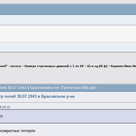
лей" - пехота
>
Номера стрелковых дивизий с 1 по 49
>
41-я сд (III ф)
>
Карякин Иван Ив
огиб 30.07.1943 в Брасовском р-не (Прочитано 886 раз)
р погиб 30.07.1943 в Брасовском р-не
8:23:11
3)
возвратных потерях