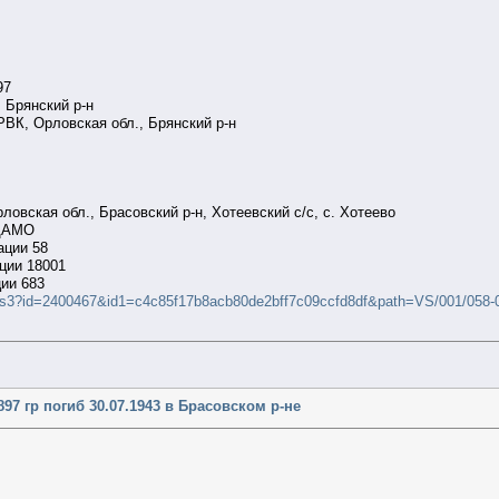
97
 Брянский р-н
РВК, Орловская обл., Брянский р-н
овская обл., Брасовский р-н, Хотеевский с/с, с. Хотеево
 ЦАМО
ации 58
ции 18001
ии 683
ages3?id=2400467&id1=c4c85f17b8acb80de2bff7c09ccfd8df&path=VS/001/058-
97 гр погиб 30.07.1943 в Брасовском р-не