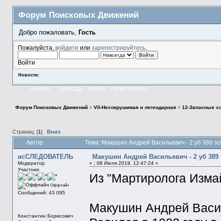
Форум Поисковых Движений
Добро пожаловать,
Гость
Пожалуйста,
войдите
или
зарегистрируйтесь
.
Войти
Новости:
НАЧАЛО
ПОМОЩЬ
ВОЙТИ
РЕГИСТРАЦИЯ
Форум Поисковых Движений
>
VII-Несокрушимая и легендарная
>
12-Запасные с
Страниц: [
1
]
Вниз
Автор
Тема: Макушин Андрей Васильевич - 2 уб 389 з
исСЛЕДОВАТЕЛЬ
Макушин Андрей Васильевич - 2 уб 389 
Модератор
«
:
08 Июля 2019, 12:47:24 »
Участник
Из "Мартиролога Измай
Оффлайн
Сообщений: 43 095
Макушин Андрей Васи
Константин Борисович