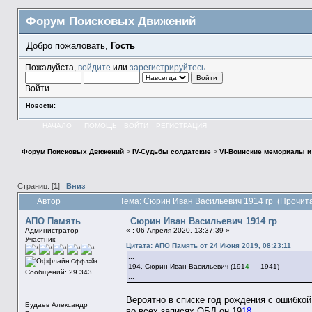
Форум Поисковых Движений
Добро пожаловать,
Гость
Пожалуйста,
войдите
или
зарегистрируйтесь
.
Войти
Новости:
НАЧАЛО
ПОМОЩЬ
ВОЙТИ
РЕГИСТРАЦИЯ
Форум Поисковых Движений
>
IV-Судьбы солдатские
>
VI-Воинские мемориалы и
Страниц: [
1
]
Вниз
Автор
Тема: Сюрин Иван Васильевич 1914 гр (Прочита
АПО Память
Сюрин Иван Васильевич 1914 гр
Администратор
«
:
06 Апреля 2020, 13:37:39 »
Участник
Цитата: АПО Память от 24 Июня 2019, 08:23:11
...
Оффлайн
194. Сюрин Иван Васильевич (191
4
— 1941)
Сообщений: 29 343
...
Вероятно в списке год рождения с ошибкой
Будаев Александр
во всех записях ОБД он 19
18