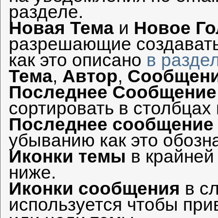
разделе.
Новая Тема
и
Новое Г
разрешающие создавать
как это описано
в разде
Тема
,
Автор
,
Сообщен
Последнее Сообщение
сортировать в столбцах 
Последнее сообщение
убыванию как это обозн
Иконки темы
в крайней
ниже.
Иконки сообщения
в сл
используется чтобы при