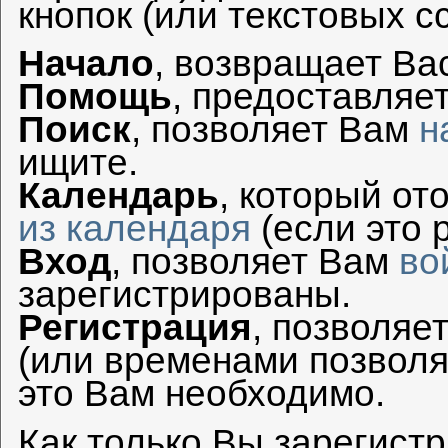
кнопок (или текстовых с
Начало
, возвращает Ва
Помощь
, предоставляе
Поиск
, позволяет Вам
н
ищите.
Календарь
, который о
из календаря
(если это 
Вход
, позволяет Вам
во
зарегистрированы.
Регистрация
, позволяе
(или временами позволя
это Вам необходимо.
Как только Вы зарегист