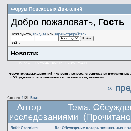
Форум Поисковых Движений
Добро пожаловать,
Гость
Пожалуйста,
войдите
или
зарегистрируйтесь
.
Войти
Новости:
НАЧАЛО
ПОМОЩЬ
ВОЙТИ
РЕГИСТРАЦИЯ
Форум Поисковых Движений
>
История и вопросы строительства Вооружённых 
>
Обсуждение потерь заявленных польскими исследованиями
« пр
Страниц:
1
[
2
]
Вниз
Автор
Тема: Обсужде
исследованиями (Прочитано 
Rafał Czarniecki
Re: Обсуждение потерь заявленных по