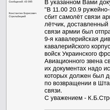
В указанном Вами док
Сообщений: 43 095
"В 11.00 20.9 ружейн
Константин Борисович
сбит самолёт связи а
Стрельбицкий
лётчик, доставленный 
связи армии был отпра
9-я кавалерийская див
кавалерийского корпу
войск Украинского фро
Авиационного звена св
их документах надо ис
которых должен был д
по возвращении в Шта
связи.
С уважением - К.Б.Ст