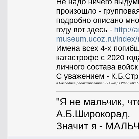
Не надо ничего выдумы
произошло - группова
подробно описано мно
году вот здесь -
http://a
museum.ucoz.ru/index/
Имена всех 4-х погибш
катастрофе с 2020 год
личного состава войс
С уважением - К.Б.Ст
«
Последнее редактирование: 29 Января 2022, 00:
"Я не мальчик, ч
А.Б.Широкорад.
Значит я - МАЛЬЧ