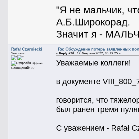
"Я не мальчик, ч
А.Б.Широкорад.
Значит я - МАЛЬЧ
Rafał Czarniecki
Re: Обсуждение потерь заявленных по
Участник
«
Reply #26 :
17 Февраля 2022, 00:19:25 »
Уважаемые коллеги!
Оффлайн
Сообщений: 30
в документе VIII_800_
говорится, что тяжел
был ранен тремя пулям
C уважением - Rafał Cz