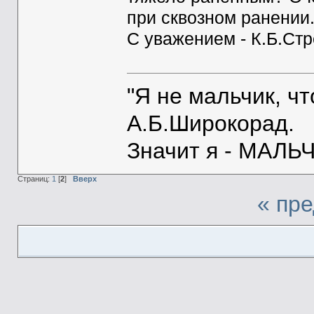
при сквозном ранении.
С уважением - К.Б.Ст
"Я не мальчик, ч
А.Б.Широкорад.
Значит я - МАЛЬЧ
Страниц:
1
[
2
]
Вверх
« пр