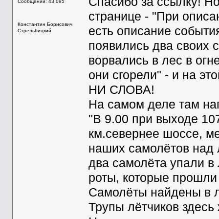
Спасибо за ссылку! Но
Сообщений: 43 095
странице - "При описа
Константин Борисович
есть описание события
Стрельбицкий
появились два своих 
ворвались в лес в огн
они сгорели" - и на эт
НИ СЛОВА!
На самом деле там на
"В 9.00 при выходе 10
км.севернее шоссе, м
наших самолётов над 
два самолёта упали в
роты, которые прошли 
Самолёты найдены в л
Трупы лётчиков здесь