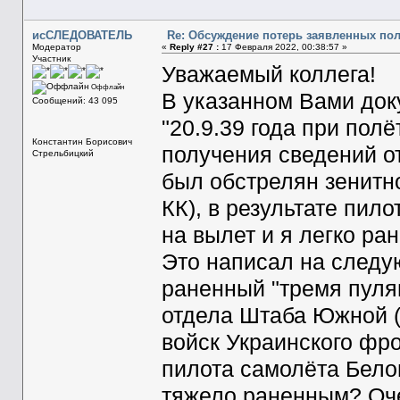
исСЛЕДОВАТЕЛЬ
Re: Обсуждение потерь заявленных по
Модератор
«
Reply #27 :
17 Февраля 2022, 00:38:57 »
Участник
Уважаемый коллега!
Оффлайн
В указанном Вами док
Сообщений: 43 095
"20.9.39 года при пол
Константин Борисович
получения сведений от
Стрельбицкий
был обстрелян зенитн
КК), в результате пил
на вылет и я легко ран
Это написал на следу
раненный "тремя пулям
отдела Штаба Южной (
войск Украинского фр
пилота самолёта Белов
тяжело раненным? Оче