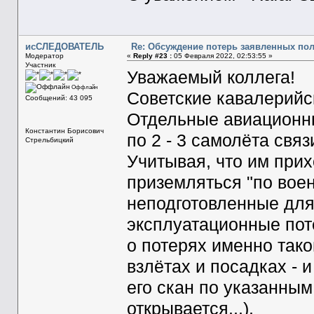
исСЛЕДОВАТЕЛЬ
Re: Обсуждение потерь заявленных по
Модератор
«
Reply #23 :
05 Февраля 2022, 02:53:55 »
Участник
Уважаемый коллега!
Оффлайн
Советские кавалерийс
Сообщений: 43 095
Отдельные авиационны
Константин Борисович
по 2 - 3 самолёта связ
Стрельбицкий
Учитывая, что им прих
приземляться "по вое
неподготовленные для 
эксплуатационные пот
о потерях именно тако
взлётах и посадках - 
его скан по указанным
открывается...).