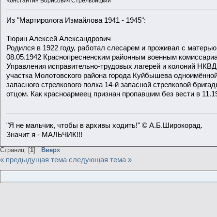
Константин Борисович Стрельбицкий
Из "Мартиролога Измайлова 1941 - 1945":
Тюрин Алексей Александрович
Родился в 1922 году, работал слесарем и проживал с матерью
08.05.1942 Краснопресненским районным военным комиссариа
Управления исправительно-трудовых лагерей и колоний НКВД
участка Молотовского района города Куйбышева одноимённой 
запасного стрелкового полка 14-й запасной стрелковой брига
отцом. Как красноармеец признан пропавшим без вести в 11.19
"Я не мальчик, чтобы в архивы ходить!" © А.Б.Широкорад.
Значит я - МАЛЬЧИК!!!
Страниц: [
1
]
Вверх
« предыдущая тема
следующая тема »