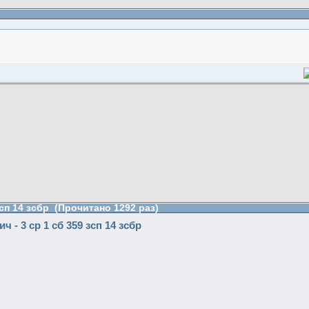
сп 14 зсбр (Прочитано 1292 раз)
- 3 ср 1 cб 359 зсп 14 зсбр