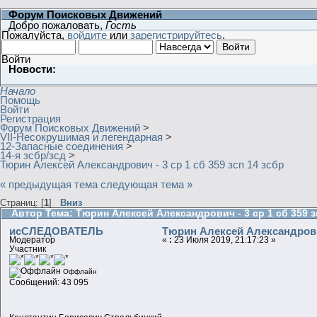
Форум Поисковых Движений
Добро пожаловать,
Гость
Пожалуйста,
войдите
или
зарегистрируйтесь
.
Войти
Новости:
Начало
Помощь
Войти
Регистрация
Форум Поисковых Движений
>
VII-Несокрушимая и легендарная
>
12-Запасные соединения
>
14-я зсбр/зсд
>
Тюрин Алексей Александрович - 3 ср 1 cб 359 зсп 14 зсбр
« предыдущая тема
следующая тема »
Страниц: [
1
]
Вниз
Автор
Тема: Тюрин Алексей Александрович - 3 ср 1 cб 359 з
исСЛЕДОВАТЕЛЬ
Тюрин Алексей Александрович 
Модератор
«
:
23 Июля 2019, 21:17:23 »
Участник
Оффлайн
Сообщений: 43 095