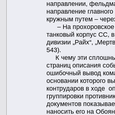
направлении, фельдм
направление главного 
кружным путем – чере
– На прохоровское н
танковый корпус СС, в
дивизии „Райх“, „Мерт
543).
К чему эти сплошные
страниц описания соб
ошибочный вывод ком
основании которого в
контрударов в ходе о
группировки противни
документов показывает
наносить его на Обоя