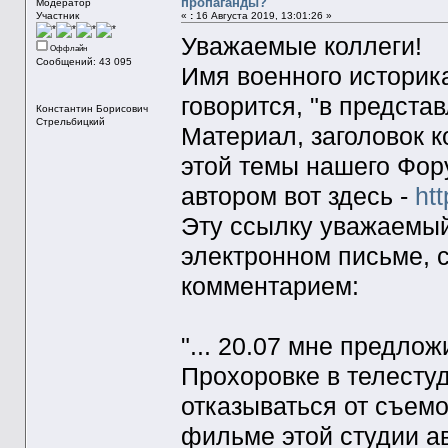
пропаганды?"
Модератор
Участник
«
:
16 Августа 2019, 13:01:26 »
Уважаемые коллеги!
Оффлайн
Сообщений: 43 095
Имя военного историка
говорится, "в предста
Константин Борисович
Стрельбицкий
Материал, заголовок 
этой темы нашего Фор
автором вот здесь -
ht
Эту ссылку уважаемый
электронном письме,
комментарием:
"... 20.07 мне предло
Прохоровке в телесту
отказываться от съем
фильме этой студии а