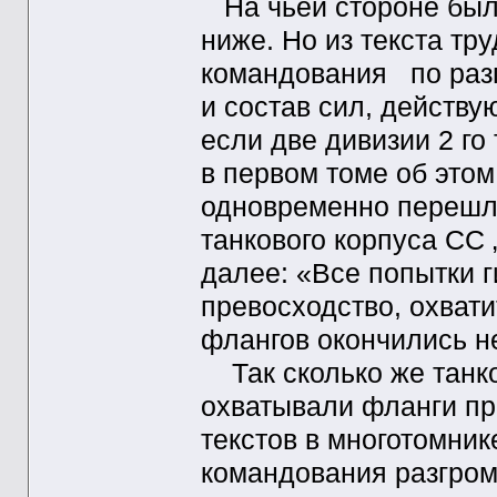
На чьей стороне был
ниже. Но из текста т
командования по разг
и состав сил, действ
если две дивизии 2 го
в первом томе об это
одновременно перешли
танкового корпуса СС „
далее: «Все попытки 
превосходство, охвати
флангов окончились не
Так сколько же танко
охватывали фланги пр
текстов в многотомни
командования разгром