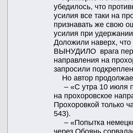
убедилось, что проти
усилия все таки на пр
признавать же свою о
усилия при удержании
Доложили наверх, что
ВЫНУДИЛО врага пере
направления на прохор
запросили подкреплен
Но автор продолжает
– «С утра 10 июля пр
на прохоровское напр
Прохоровкой только ча
543).
– «Попытка немецког
через Обоянь сорвала