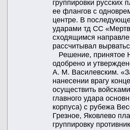
группировки русских 
ее флангов с одновре
центре. В последующе
ударами тд СС «Мертва
сходящимся направлен
рассчитывал вырвать
Решение, принятое Н.
одобрено и утвержде
А. М. Василевским. «
нанесении врагу конц
осуществить войскам
главного удара основн
корпуса) с рубежа Ве
Грезное, Яковлево пл
группировку противни