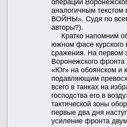
операции Воронежског
аналогичным тексто
ВОЙНЫ». Судя по всему
авторы?).
Кратко напомним об
южном фасе курского 
сражения. На первом 
Воронежского фронта 
«Юг» на обоянском и 
подавляющим превосхо
всего в танках на изб
господства его в возд
тактической зоны обо
первые два дня насту
усиление фронта двум