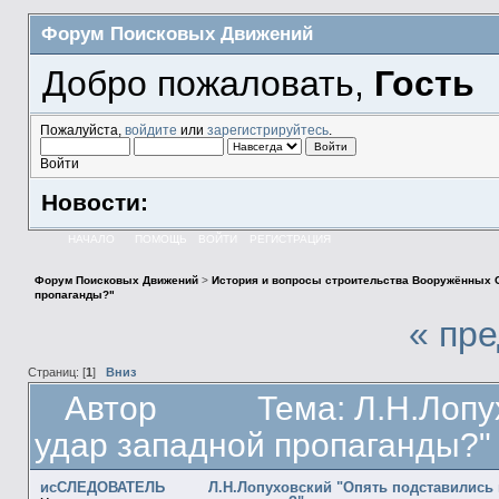
Форум Поисковых Движений
Добро пожаловать,
Гость
Пожалуйста,
войдите
или
зарегистрируйтесь
.
Войти
Новости:
НАЧАЛО
ПОМОЩЬ
ВОЙТИ
РЕГИСТРАЦИЯ
Форум Поисковых Движений
>
История и вопросы строительства Вооружённых 
пропаганды?"
« пр
Страниц: [
1
]
Вниз
Автор
Тема: Л.Н.Лопу
удар западной пропаганды?"
исСЛЕДОВАТЕЛЬ
Л.Н.Лопуховский "Опять подставились 