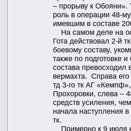
– прорыву к Обояни». 
роль в операции 48-му
имевшим в составе 20
На самом деле на ост
Гота действовал 2-й т
боевому составу, уком
также по подготовке и
состава превосходил 
вермахта. Справа его
тд 3-го тк АГ «Кемпф»
Прохоровки, слева – 4
средств усиления, чем
начала наступления в
тк.
Примерно к 9 июля к