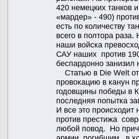
420 немецких танков 
«мардер» - 490) против
есть по количеству т
всего в полтора раза.
наши войска превосход
САУ наших против 190
беспардонно занизил н
Статью в Die Welt от
провокацию в канун п
годовщины победы в К
последняя попытка за
И все это происходит
против престижа совр
любой повод. Но прич
армии, погибшим в хо