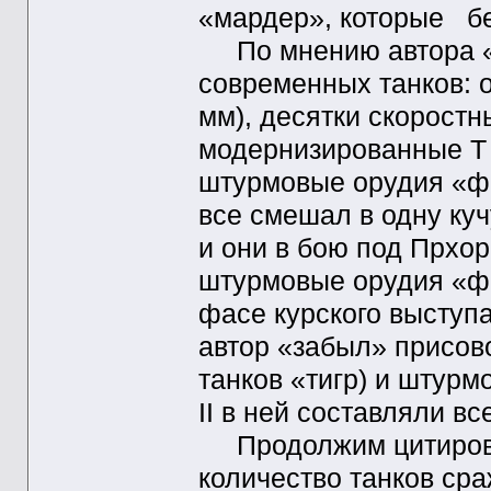
«мардер», которые бе
По мнению автора «Ог
современных танков: о
мм), десятки скоростн
модернизированные T I
штурмовые орудия «фе
все смешал в одну куч
и они в бою под Прхор
штурмовые орудия «ф
фасе курского выступа
автор «забыл» присово
танков «тигр) и штурм
II в ней составляли вс
Продолжим цитироват
количество танков сра