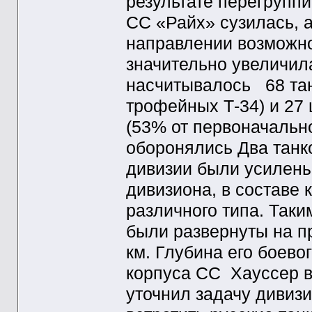
результате перегрупп
СС «Райх» сузилась, а
направлении возможно
значительно увеличила
насчитывалось 68 танк
трофейных Т-34) и 27
(53% от первоначальн
оборонялись Два танк
дивизии были усилен
дивизиона, в составе 
различного типа. Так
были развернуты на п
км. Глубина его боево
корпуса СС Хауссер в
уточнил задачу дивиз