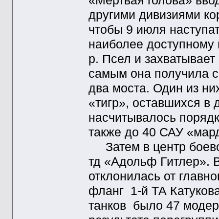
«Мертвая голова» вво
другими дивизиями кор
чтобы 9 июля наступа
наиболее доступному 
р. Псел и захватывает
самым она получила с
два моста. Один из ни
«тигр», оставшихся в д
насчитывалось порядк
также до 40 САУ «мар
Затем в центр боево
тд «Адольф Гитлер». 
отклонилась от главно
фланг 1-й ТА Катукова
танков было 47 модерн