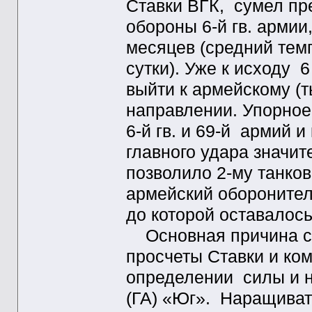
Ставки ВГК, сумел пр
обороны 6-й гв. армии
месяцев (средний тем
сутки). Уже к исходу
выйти к армейскому (
направлении. Упорное
6-й гв. и 69-й армий 
главного удара значит
позволило 2-му танко
армейский оборонител
до которой оставалось
Основная причина ст
просчеты Ставки и ко
определении силы и н
(ГА) «Юг». Наращиват