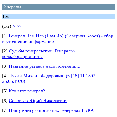
Генералы
Тем
(1/2)
>
>>
[1]
Генерал Нам Иль (Нам Ир) (Северная Корея) - сбор
и уточнение информации
[2]
Судьбы генеральские. Генералы-
коллаборационисты
[3]
Название раздела надо поменять....
[4]
Лукин Михаил Фёдорович, (6 [18].11.1892 —
25.05.1970)
[5]
Кто этот генерал?
[6]
Соловьев Юрий Николаевич
[7]
Пишу книгу о погибших генералах РККА