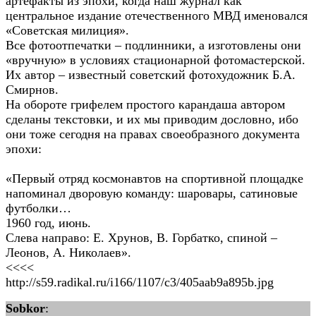
артефакты из эпохи, когда наш журнал как
центральное издание отечественного МВД именовался
«Советская милиция».
Все фотоотпечатки – подлинники, а изготовлены они
«вручную» в условиях стационарной фотомастерской.
Их автор – известный советский фотохудожник Б.А.
Смирнов.
На обороте грифелем простого карандаша автором
сделаны текстовки, и их мы приводим дословно, ибо
они тоже сегодня на правах своеобразного документа
эпохи:
«Первый отряд космонавтов на спортивной площадке
напоминал дворовую команду: шаровары, сатиновые
футболки…
1960 год, июнь.
Слева направо: Е. Хрунов, В. Горбатко, спиной –
Леонов, А. Николаев».
<<<<
http://s59.radikal.ru/i166/1107/c3/405aab9a895b.jpg
Sobkor
: