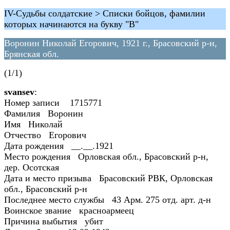
IV-Судьбы солдатские > Списки бойцов, фамилии
которых начинаются на букву "В"
Воронин Николай Егорович, 1921 г., Брасовский р-н,
Брянская обл.
(1/1)
svansev
:
Номер записи 1715771
Фамилия Воронин
Имя Николай
Отчество Егорович
Дата рождения __.__.1921
Место рождения Орловская обл., Брасовский р-н,
дер. Осотская
Дата и место призыва Брасовский РВК, Орловская
обл., Брасовский р-н
Последнее место службы 43 Арм. 275 отд. арт. д-н
Воинское звание красноармеец
Причина выбытия убит