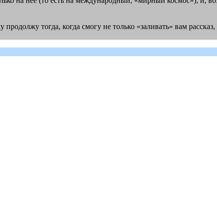
лько на неё (то есть на международный, «мирный космос»), и, 
му продолжу тогда, когда смогу не только «заливать» вам расска