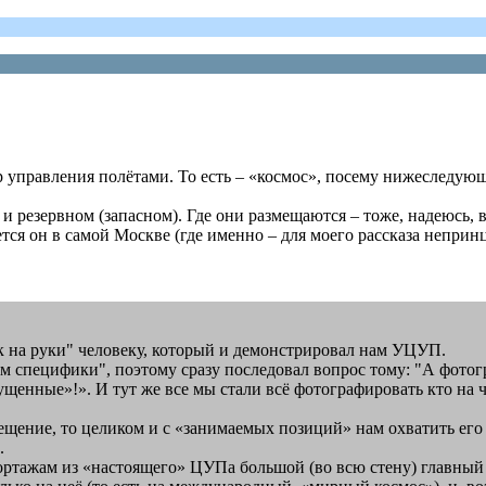
р управления полётами. То есть – «космос», посему нижеследую
 резервном (запасном). Где они размещаются – тоже, надеюсь, все
ется он в самой Москве (где именно – для моего рассказа непри
к на руки" человеку, который и демонстрировал нам УЦУП.
ем специфики", поэтому сразу последовал вопрос тому: "А фотог
пущенные»!». И тут же все мы стали всё фотографировать кто на
щение, то целиком и с «занимаемых позиций» нам охватить его 
.
ртажам из «настоящего» ЦУПа большой (во всю стену) главный 