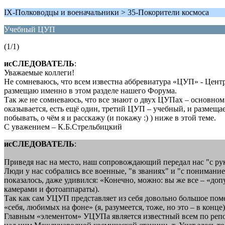
IX-Полководцы и военачальники > 35-Покорители космоса
Учебный ЦУП
(1/1)
исСЛЕДОВАТЕЛЬ
:
Уважаемые коллеги!
Не сомневаюсь, что всем известна аббревиатура «ЦУП» - Цент
размещаю именно в этом разделе нашего Форума.
Так же не сомневаюсь, что все знают о двух ЦУПах – основном и
оказывается, есть ещё один, третий ЦУП – учебный, и размеща
побывать, о чём я и расскажу (и покажу :) ) ниже в этой теме.
С уважением – К.Б.Стрельбицкий
исСЛЕДОВАТЕЛЬ
:
Приведя нас на место, наш сопровождающий передал нас "с ру
Люди у нас собрались все военные, "в званиях" и "с понимани
показалось, даже удивился: «Конечно, можно: вы же все – «до
камерами и фотоаппараты).
Так как сам УЦУП представляет из себя довольно большое поме
«себя, любимых на фоне» (я, разумеется, тоже, но это – в конце)
Главным «элементом» УЦУПа является известный всем по репо