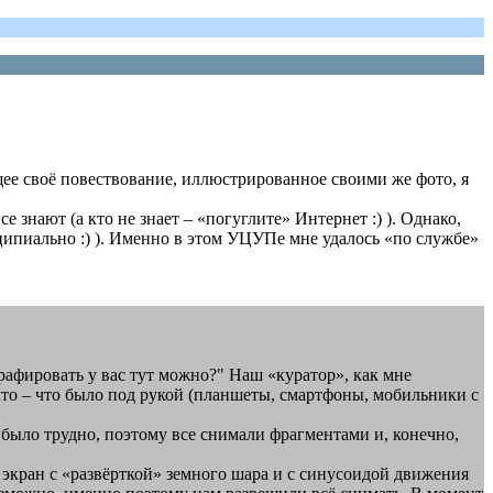
щее своё повествование, иллюстрированное своими же фото, я
 знают (а кто не знает – «погуглите» Интернет :) ). Однако,
нципиально :) ). Именно в этом УЦУПе мне удалось «по службе»
рафировать у вас тут можно?" Наш «куратор», как мне
 что – что было под рукой (планшеты, смартфоны, мобильники с
было трудно, поэтому все снимали фрагментами и, конечно,
экран с «развёрткой» земного шара и с синусоидой движения