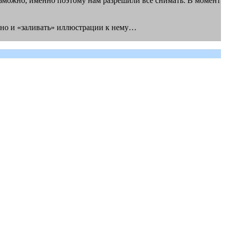
возможно, именно поэтому нам разрешили всё снимать. В момент
з, но и «заливать» иллюстрации к нему…