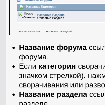
Название Форума
Название Категории
Название Раздела
Описание Раздела
Новые Сообщения
Нет Новых Сообщений
Название форума
ссыл
форума.
Если
категория
сворачи
значком стрелкой), наж
сворачивания или разво
Название раздела
ссы
разделе.