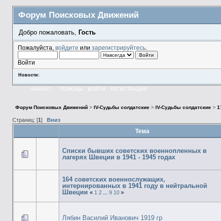
Форум Поисковых Движений
Добро пожаловать,
Гость
Пожалуйста,
войдите
или
зарегистрируйтесь
.
Войти
Новости:
НАЧАЛО
ПОМОЩЬ
ВОЙТИ
РЕГИСТРАЦИЯ
Форум Поисковых Движений
>
IV-Судьбы солдатские
>
IV-Судьбы солдатские
>
1
Страниц: [
1
]
Вниз
Тема
Списки бывших советских военнопленных в
лагерях Швеции в 1941 - 1945 годах
164 советских военнослужащих,
интернированных в 1941 году в нейтральной
Швеции
«
1
2
...
9
10
»
Лябин Василий Иванович 1919 гр