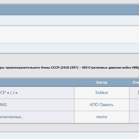
ры правоохранительного блока СССР (1918-1957)
>
405-Стрелковые дивизии войск НКВ
Автор
Отв
ССР
Sobkor
«
1
2
»
0941
АПО Память
аключенных...
nestor