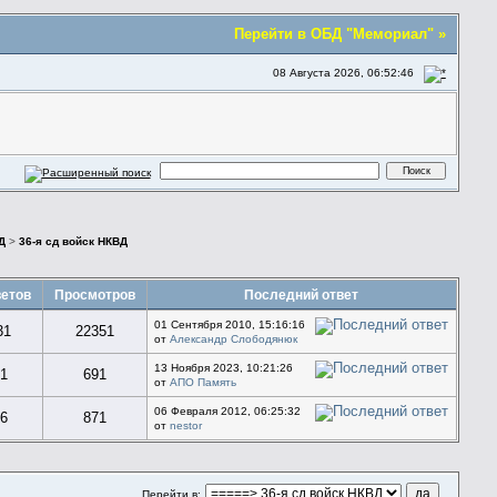
Перейти в ОБД "Мемориал" »
08 Августа 2026, 06:52:46
Д
>
36-я сд войск НКВД
етов
Просмотров
Последний ответ
01 Сентября 2010, 15:16:16
31
22351
от
Александр Слободянюк
13 Ноября 2023, 10:21:26
1
691
от
АПО Память
06 Февраля 2012, 06:25:32
6
871
от
nestor
Перейти в: