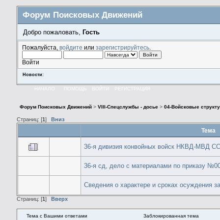
Форум Поисковых Движений
Добро пожаловать,
Гость
Пожалуйста,
войдите
или
зарегистрируйтесь
.
Войти
Новости:
НАЧАЛО
ПОМОЩЬ
ВОЙТИ
РЕГИСТРАЦИЯ
Форум Поисковых Движений
>
VIII-Спецслужбы - досье
>
04-Войсковые структу
Страниц: [
1
]
Вниз
Тема
36-я дивизия конвойных войск НКВД-МВД С
36-я сд, дело с материалами по приказу №0
Сведения о характере и сроках осуждения з
Страниц: [
1
]
Вверх
Тема с Вашими ответами
Заблокированная тема