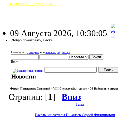
Перейти в ОБД "Мемориал" »
Форум Поисковых Движений
09 Августа 2026, 10:30:05
Добро пожаловать,
Гость
Пожалуйста,
войдите
или
зарегистрируйтесь
.
Войти
Новости:
НАЧАЛО
ПОМОЩЬ
ВОЙТИ
РЕГИСТРАЦИЯ
Форум Поисковых Движений
>
VIII-Спецслужбы - досье
>
04-Войсковые струк
Страниц: [
1
]
Вниз
Тема
Начальник заставы Николаев Сергей Филиппович