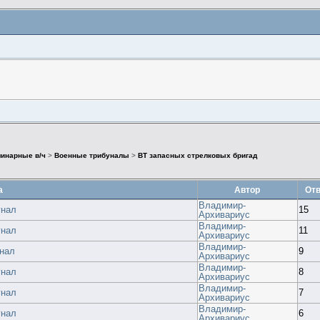
инарные в/ч
>
Военные трибуналы
>
ВТ запасных стрелковых бригад
а
Автор
Отв
Владимир-
унал
15
Архивариус
Владимир-
унал
11
Архивариус
Владимир-
унал
9
Архивариус
Владимир-
унал
8
Архивариус
Владимир-
унал
7
Архивариус
Владимир-
унал
6
Архивариус