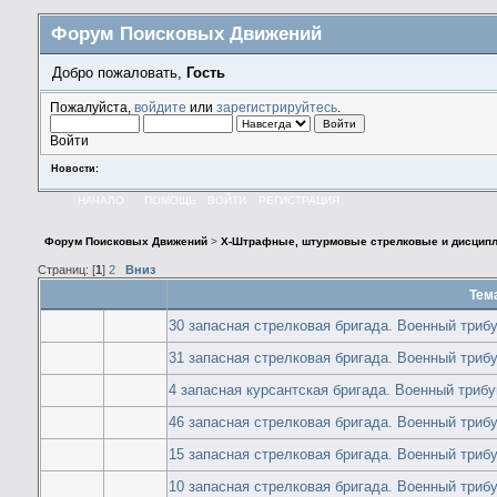
Форум Поисковых Движений
Добро пожаловать,
Гость
Пожалуйста,
войдите
или
зарегистрируйтесь
.
Войти
Новости:
НАЧАЛО
ПОМОЩЬ
ВОЙТИ
РЕГИСТРАЦИЯ
Форум Поисковых Движений
>
X-Штрафные, штурмовые стрелковые и дисципл
Страниц: [
1
]
2
Вниз
Тем
30 запасная стрелковая бригада. Военный триб
31 запасная стрелковая бригада. Военный триб
4 запасная курсантская бригада. Военный триб
46 запасная стрелковая бригада. Военный триб
15 запасная стрелковая бригада. Военный триб
10 запасная стрелковая бригада. Военный триб