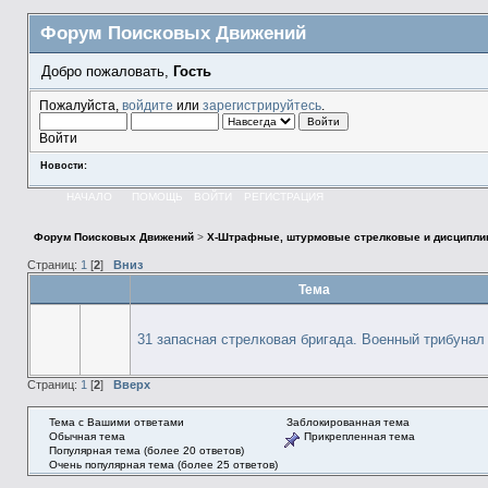
Форум Поисковых Движений
Добро пожаловать,
Гость
Пожалуйста,
войдите
или
зарегистрируйтесь
.
Войти
Новости:
НАЧАЛО
ПОМОЩЬ
ВОЙТИ
РЕГИСТРАЦИЯ
Форум Поисковых Движений
>
X-Штрафные, штурмовые стрелковые и дисципли
Страниц:
1
[
2
]
Вниз
Тема
31 запасная стрелковая бригада. Военный трибунал
Страниц:
1
[
2
]
Вверх
Тема с Вашими ответами
Заблокированная тема
Обычная тема
Прикрепленная тема
Популярная тема (более 20 ответов)
Очень популярная тема (более 25 ответов)