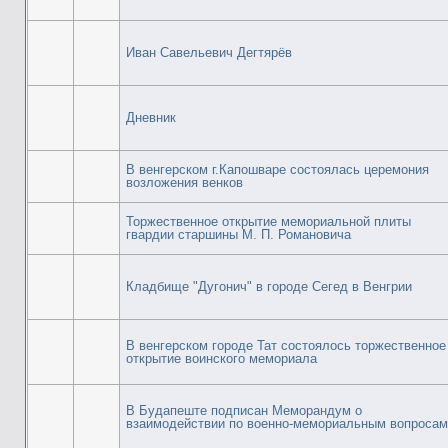
Иван Савельевич Дегтярёв
Дневник
В венгерском г.Капошваре состоялась церемония
возложения венков
Торжественное открытие мемориальной плиты
гвардии старшины М. П. Романовича
Кладбище "Дугонич" в городе Сегед в Венгрии
В венгерском городе Тат состоялось торжественное
открытие воинского мемориала
В Будапеште подписан Меморандум о
взаимодействии по военно-мемориальным вопросам