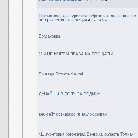
«
1
2
...
18
19
»
Патриотическая туристско-образовательная военно-
историческая экспедиция
«
1
2
3
4
5
»
Богдановка
МЫ НЕ ИМЕЕМ ПРАВА ИХ ПРОЩАТЬ!
Бригада Stromfeld Aurél
ДУНАЙЦЫ В БОЯХ ЗА РОДИНУ
веб-сайт goskatalog.ru заблокирован
г.Шимонторня (юго-запад Венгрии, область Толна)