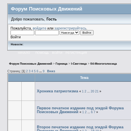
Форум Поисковых Движений
Добро пожаловать,
Гость
Пожалуйста,
войдите
или
зарегистрируйтесь
.
Войти
Новости:
НАЧАЛО
ПОМОЩЬ
ВОЙТИ
РЕГИСТРАЦИЯ
Форум Поисковых Движений
>
Горница
>
I-Светлица
>
04-Многоголосица
Страниц: [
1
]
2
3
4
5
6
...
9
Вниз
Тема
Хроника патриотизма
«
1
2
...
20
21
»
Первое печатное издание под эгидой Форума
Поисковых Движений
«
1
2
...
6
7
»
Второе печатное издание под эгидой Форума
Поисковых Движений