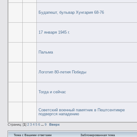
Будапешт, бульвар Хунгария 68-76
17 января 1945 г.
Пальма
Логотип 80-летия Победы
Тогда и сейчас
Советский военный памятник в Пештсентимре
подвергся нападению
Страниц: [
1
]
2
3
4
5
6
...
9
Вверх
Тема с Вашими ответами
Заблокированная тема