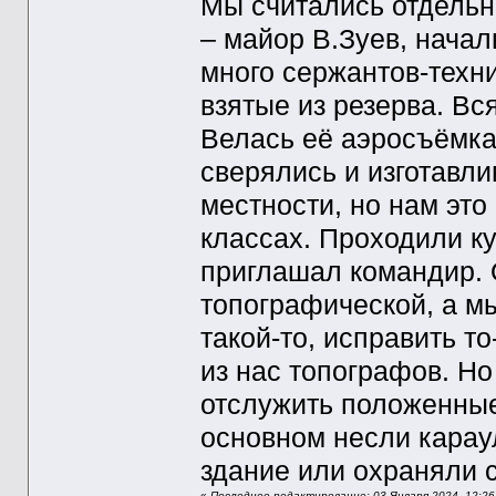
Мы считались отдельн
– майор В.Зуев, начал
много сержантов-техн
взятые из резерва. Вс
Велась её аэросъёмка
сверялись и изготавли
местности, но нам это
классах. Проходили ку
приглашал командир. 
топографической, а мы
такой-то, исправить то
из нас топографов. Но
отслужить положенные 
основном несли караул
здание или охраняли ск
«
Последнее редактирование: 03 Января 2024, 12:26