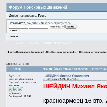
Форум Поисковых Движений
Добро пожаловать,
Гость
Пожалуйста,
войдите
или
зарегистрируйтесь
.
Войти
Новости:
НАЧАЛО
ПОМОЩЬ
ВОЙТИ
РЕГИСТРАЦИЯ
Форум Поисковых Движений
>
XIII-«Военный топограф»
>
13в-Военно-топографи
Страниц: [
1
]
Вниз
Автор
Тема: ШЕЙДИН Михаил Яковлевич (Прочитано 
Aўгiння
ШЕЙДИН Михаил Яковлевич
Евгения Михайловна
«
:
03 Января 2024, 10:47:25 »
Опытный пользователь
ШЕЙДИН Михаил Яко
Участник
Оффлайн
Сообщений: 11 032
красноармеец 16 вто, 