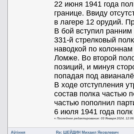
22 июня 1941 года пол
границе. Ввиду отсутс
в лагере 12 орудий. П
В бой вступил ранним
331-й стрелковый полк
наводкой по колоннам
Ломже. Во второй поло
позиций, и минуя стор
попадая под авианалё
В ходе отступления у
состав полка частью п
частью пополнил парт
6 июля 1941 года пол
«
Последнее редактирование: 03 Января 2024, 12:06
Aўгiння
Re: ШЕЙДИН Михаил Яковлевич