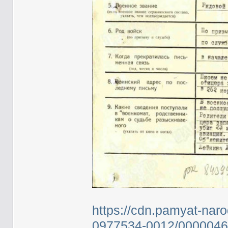
https://cdn.pamyat-nar
0977534-0012/0000046