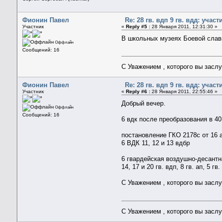
Фионин Павел
Re: 28 гв. вдп 9 гв. вдд: уча
Участник
«
Reply #5 :
28 Января 2011, 12:31:30 »
В школьных музеях Боевой славы
Оффлайн
Сообщений: 16
С Уважением , которого вы засл
Фионин Павел
Re: 28 гв. вдп 9 гв. вдд: уча
Участник
«
Reply #6 :
28 Января 2011, 22:55:46 »
Добрый вечер.
Оффлайн
Сообщений: 16
6 вдк после преобразования в 40
постановление ГКО 2178с от 16 
6 ВДК 11, 12 и 13 вдбр
6 гвардейская воздушно-десантна
14, 17 и 20 гв. вдп, 8 гв. ап, 5 гв
С Уважением , которого вы засл
С Уважением , которого вы засл