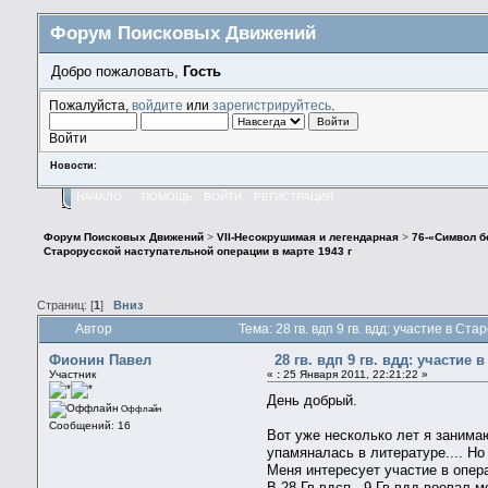
Форум Поисковых Движений
Добро пожаловать,
Гость
Пожалуйста,
войдите
или
зарегистрируйтесь
.
Войти
Новости:
НАЧАЛО
ПОМОЩЬ
ВОЙТИ
РЕГИСТРАЦИЯ
Форум Поисковых Движений
>
VII-Несокрушимая и легендарная
>
76-«Символ б
Старорусской наступательной операции в марте 1943 г
Страниц: [
1
]
Вниз
Автор
Тема: 28 гв. вдп 9 гв. вдд: участие в 
Фионин Павел
28 гв. вдп 9 гв. вдд: участие
Участник
«
:
25 Января 2011, 22:21:22 »
День добрый.
Оффлайн
Сообщений: 16
Вот уже несколько лет я занима
упамяналась в литературе.... Но
Меня интересует участие в операц
В 28 Гв.вдсп - 9 Гв.вдд воевал 