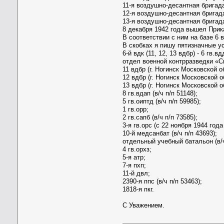
11-я воздушно-десантная бригада
12-я воздушно-десантная бригада
13-я воздушно-десантная бригада
8 декабря 1942 года вышел При
В соответствии с ним на базе 6 
В скобках я пишу пятизначные ус
6-й вдк (11, 12, 13 вдбр) - 6 гв
отдел военной контрразведки «См
11 вдбр (г. Ногинск Московской об
12 вдбр (г. Ногинск Московской об
13 вдбр (г. Ногинск Московской об
8 гв.вдап (в/ч п/п 51148);
5 гв.оиптд (в/ч п/п 59985);
1 гв.орр;
2 гв.сапб (в/ч п/п 73585);
3-я гв.орс (с 22 ноября 1944 года 
10-й медсанбат (в/ч п/п 43693);
отдельный учебный батальон (в/ч
4 гв.орхз;
5-я атр;
7-я пхп;
11-й двл;
2390-я ппс (в/ч п/п 53463);
1818-я пкг.
С Уважением.