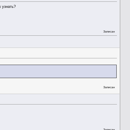
к узнать?
Записан
Записан
Записан