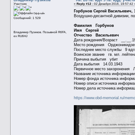
Участник
«
Reply #12 :
02 Декабря 2016, 19:57:42 
Горбунов Сергей Васильевич,
Оффлайн
Воздушно-десантной дивизии, по
Сообщений: 1 529
Фамилия Горбунов
Имя Сергей
Владимир Пузиков. Позывной R6FA,
Отчество Васильевич
ex RU6HJ
Дата рождения/Возраст __.__
Место рождения Орджоникидзев
Последнее место службы 9 в
Воинское звание гв. мл. лейт
Причина выбытия убит
Дата выбытия 14.03.1943
Первичное место захоронения Ле
Название источника информ
Номер фонда источника инфо
Номер описи источника инфор
Номер дела источника информа
https://www.obd-memorial.ru/mem