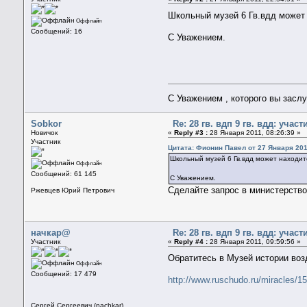
Школьный музей 6 Гв.вдд может 
Оффлайн
Сообщений: 16
С Уважением.
С Уважением , которого вы засл
Sobkor
Re: 28 гв. вдп 9 гв. вдд: уча
Новичок
«
Reply #3 :
28 Января 2011, 08:26:39 »
Участник
Цитата: Фионин Павел от 27 Января 201
Школьный музей 6 Гв.вдд может находитс
Оффлайн
Сообщений: 61 145
С Уважением.
Сделайте запрос в министерство
Ржевцев Юрий Петрович
начкар@
Re: 28 гв. вдп 9 гв. вдд: уча
Участник
«
Reply #4 :
28 Января 2011, 09:59:56 »
Обратитесь в Музей истории во
Оффлайн
Сообщений: 17 479
http://www.ruschudo.ru/miracles/1
Сергей Сергеевич (nachkar)