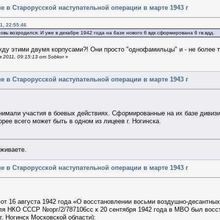
стие в Старорусской наступательной операции в марте 1943 г
1, 22:55:46
новь возродился. И уже в декабре 1942 года на базе нового 6 вдк сформирована 6 гв.вдд.
жду этими двумя корпусами?! Они просто "однофамильцы" и - не более то
 2011, 09:15:13 от Sobkor
»
стие в Старорусской наступательной операции в марте 1943 г
инимали участия в боевых действиях. Сформированные на их базе дивизии
рее всего может быть в одном из лицеев г. Ногинска.
уживаете.
стие в Старорусской наступательной операции в марте 1943 г
т 16 августа 1942 года «О восстановлении восьми воздушно-десантных
ля НКО СССР №орг/2/787106сс к 20 сентября 1942 года в МВО был восст
г. Ногинск Московской области):