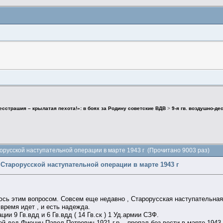
есстрашия – крылатая пехота!»: в боях за Родину советские ВДВ
>
9-я гв. воздушно-д
Старорусской наступательной операции в марте 1943 г (Прочитано 9003 раз)
 в Старорусской наступательной операции в марте 1943 г
юсь этим вопросом. Совсем еще недавно , Старорусская наступательная
 время идет , и есть надежда.
ии 9 Гв.вдд и 6 Гв.вдд ( 14 Гв.ск ) 1 Уд.армии СЗФ.
мой дед Фионин Павел Петрович 1921 г.р. , пропал без вести в марте 194