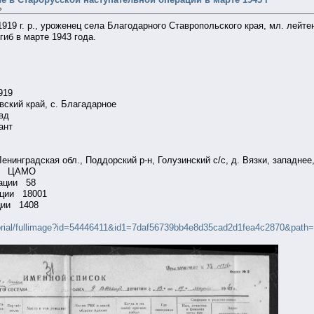
»
1919 г. р., уроженец села Благодарного Ставропольского края, мл. лейте
гиб в марте 1943 года.
.1919
ский край, с. Благадарное
дгвд
енант
нинградская обл., Поддорский р-н, Голузинский с/с, д. Вязки, западне
ации ЦАМО
рмации 58
мации 18001
ции 1408
orial/fullimage?id=54446411&id1=7daf56739bb4e8d35cad2d1fea4c2870&path=