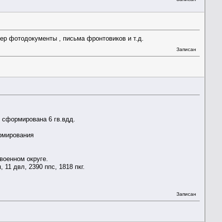
ер фотодокументы , письма фронтовиков и т.д.
Записан
к сформирована 6 гв.вдд.
ормирования
 военном округе.
хп, 11 двл, 2390 ппс, 1818 пкг.
Записан