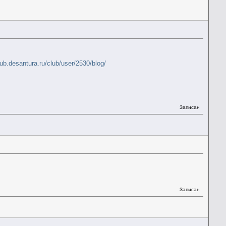
club.desantura.ru/club/user/2530/blog/
Записан
Записан