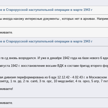
стие в Старорусской наступательной операции в марте 1943 г
 иногда нахожу интересные документы , которых нет в архивах. Наприм
уживаете.
стие в Старорусской наступательной операции в марте 1943 г
 гв.сд вновь возродился. И уже в декабре 1942 года на базе нового 6 вд
августа 1942 г. восстановление восьми ВДК в составе бригад второго ф
я дивизия переформирована из 6 вдк 12.12.42 - 4.02.43 г. в Московском
. оиптд, 1 гв. рр, 2 гв. сапб, 3 гв. орс, 10 медсанбат, 4 гв. орхз, 5 атр, 7 п
уживаете!
уживаете.