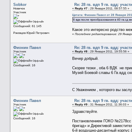
Sobkor
Re: 28 гв. вдп 9 гв. вдд: уча
Новичок
«
Reply #7 :
29 Января 2011, 08:57:55 »
Участник
Цитата: Фионин Павел от 28 Января 201
6 вдк после преобразования в 40 гв.сд в
Оффлайн
Сообщений: 61 145
Какое это интересно родство ме
Ржевцев Юрий Петрович
«
Последнее редактирование: 29 Января
Фионин Павел
Re: 28 гв. вдп 9 гв. вдд: уча
Участник
«
Reply #8 :
29 Января 2011, 19:55:56 »
Вечер добрый.
Оффлайн
Сообщений: 16
Скорее тезки , оба 6 ВДК не пр
Музей Боевой славы 6 Гв.вдд ско
С Уважением , которого вы засл
Фионин Павел
Re: 28 гв. вдп 9 гв. вдд: уча
Участник
«
Reply #9 :
31 Января 2011, 11:36:03 »
Здравствуйте.
Оффлайн
Сообщений: 16
Постановлением ГОКО №2178сс о
бригад» и Директивой заместите
6-й воздушно-десантный корпус (