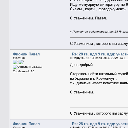
Ищу мемуарную литературу по 9 
Схемы , карты , фотодокументы 
С Уважением. Павел.
«
Последнее редактирование: 25 Января
С Уважением , которого вы засл
Фионин Павел
Re: 28 гв. вдп 9 гв. вдд: уча
Участник
«
Reply #1 :
27 Января 2011, 00:25:14 »
День добрый.
Оффлайн
Сообщений: 16
Стараюсь найти школьный музей
на Украине в г. Кременчуг ,
т.к. дивизия имеет почетное на
С Уважением.
С Уважением , которого вы засл
Фионин Павел
Re: 28 гв. вдп 9 гв. вдд: уча
Участник
«
Reply #2 :
27 Января 2011, 22:54:51 »