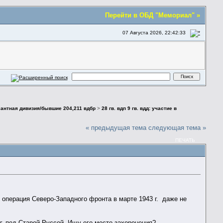
Перейти в ОБД "Мемориал" »
07 Августа 2026, 22:42:33
есантная дивизия/бывшие 204,211 вдбр
>
28 гв. вдп 9 гв. вдд: участие в
« предыдущая тема
следующая тема »
ПЕЧАТЬ
 операция Северо-Западного фронта в марте 1943 г. даже не
3 г. под Старой Руссой. Ищу его место захоронения?