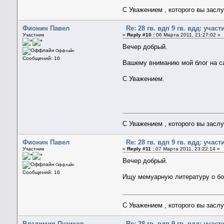
С Уважением , которого вы засл
Фионин Павел
Re: 28 гв. вдп 9 гв. вдд: уча
Участник
«
Reply #10 :
06 Марта 2011, 21:27:02 »
Вечер добрый.
Оффлайн
Сообщений: 16
Вашему вниманию мой блог на с
С Уважением.
С Уважением , которого вы засл
Фионин Павел
Re: 28 гв. вдп 9 гв. вдд: уча
Участник
«
Reply #11 :
07 Марта 2011, 23:22:14 »
Вечер добрый.
Оффлайн
Сообщений: 16
Ищу мемуарную литературу о боев
С Уважением , которого вы засл
Владимир Пузиков
Re: 28 гв. вдп 9 гв. вдд: уча