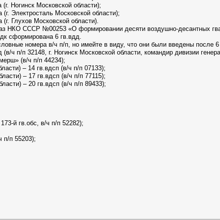
 (г. Ногинск Московской области);
 (г. Электросталь Московской области);
 (г. Глухов Московской области).
каз НКО СССР №00253 «О формировании десяти воздушно-десантных гва
вдк сформирована 6 гв.вдд.
ловные номера в/ч п/п, но имейте в виду, что они были введены после 6
.вдд (в/ч п/п 32148, г. Ногинск Московской области, командир дивизии гене
ерш» (в/ч п/п 44234);
ласти) – 14 гв.вдсп (в/ч п/п 07133);
ласти) – 17 гв.вдсп (в/ч п/п 77115);
ласти) – 20 гв.вдсп (в/ч п/п 89433);
173-й гв.обс, в/ч п/п 52282);
 п/п 55203);