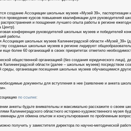
ся создание Ассоциации школьных музеев «Музей 39», паспортизации и
ся проведение курсов повышения квалификации для руководителей шк
 распространения и поощрения лучшего опыта работы в регионе ежегодн
а Центр).
оговая конференция руководителей школьных музеев и победителей кон
шей работы.
я Ассоциация школьных музеев Калининградской области «Музей_39» (д
ству созданных школьных музеев в регионе лидируют общеобразователь
и еще более 60 организаций в своих приоритетах отметило необходимос
ской общественной организацией (без создания юридического лица), де
в Калининградской области (далее – школьных музеев) посредством соз
 среды, организации посещения школьных музеев обучающимися других
необходимые документы для вступления в нее (заявление и анкета школь
еи».
ссоциацию
по ссылке
:
ении анкеты будьте внимательны и максимально расскажите о своем шк
елями Калининградского областного историко-художественного музея бу
 семинары для обмена опытом и консультирования по проблемным вопро
жно получить у заместителя директора по научно-методической работ