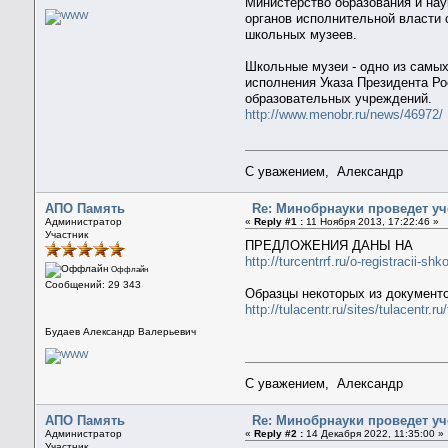
Министерство образования и на
органов исполнительной власти 
школьных музеев.
Школьные музеи - одно из самых
исполнения Указа Президента Ро
образовательных учреждений.
http://www.menobr.ru/news/46972/
С уважением, Александр
АПО Память
Re: Минобрнауки проведет у
Администратор
«
Reply #1 :
11 Ноября 2013, 17:22:46 »
Участник
ПРЕДЛОЖЕНИЯ ДАНЫ НА
http://turcentrrf.ru/o-registracii-s
Оффлайн
Сообщений: 29 343
Образцы некоторых из документо
http://tulacentr.ru/sites/tulacentr.
Будаев Александр Валерьевич
С уважением, Александр
АПО Память
Re: Минобрнауки проведет у
Администратор
«
Reply #2 :
14 Декабря 2022, 11:35:00 »
Участник