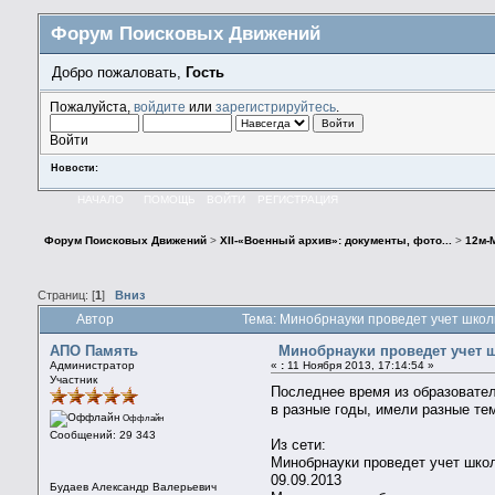
Форум Поисковых Движений
Добро пожаловать,
Гость
Пожалуйста,
войдите
или
зарегистрируйтесь
.
Войти
Новости:
НАЧАЛО
ПОМОЩЬ
ВОЙТИ
РЕГИСТРАЦИЯ
Форум Поисковых Движений
>
XII-«Военный архив»: документы, фото...
>
12м-
Страниц: [
1
]
Вниз
Автор
Тема: Минобрнауки проведет учет школ
АПО Память
Минобрнауки проведет учет 
Администратор
«
:
11 Ноября 2013, 17:14:54 »
Участник
Последнее время из образовате
в разные годы, имели разные те
Оффлайн
Сообщений: 29 343
Из сети:
Минобрнауки проведет учет шко
09.09.2013
Будаев Александр Валерьевич