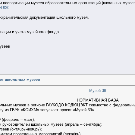
 и паспортизации музеев образовательных организаций (школьных музеев
N 930
-хранительская документация школьного музея.
зации и учета музейного фонда
узеев
чет школьных музеев
Музей 39
НОРМАТИВНАЯ БАЗА
кольных музеев в регионе ГАУКОДО КОДЮЦЭКТ совместно с федеральны
лу из ГБУК «КОИХМ» запускает проект «Музей 39».
:
 (февраль – март);
 руководителей школьных музеев (апрель – сентябрь);
зеев (октябрь-ноябрь);
льтатам проведенных мероприятий (декабрь).