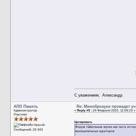
С уважением, Александр
АПО Память
Re: Минобрнауки проведет у
Администратор
«
Reply #5 :
20 Февраля 2025, 11:09:23 »
Участник
Цитировать
Оффлайн
Форум «Школьные музеи как часть исто
Сообщений: 29 343
муниципальных кураторов.