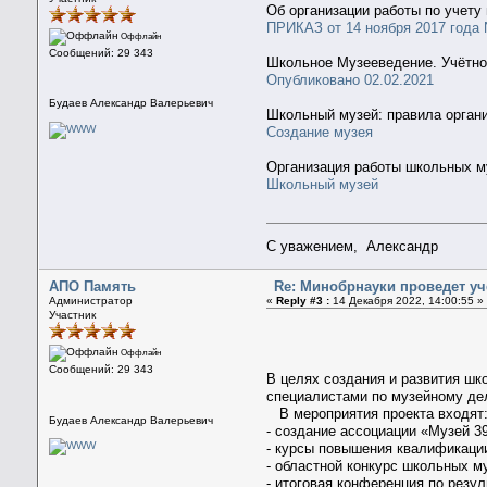
Об организации работы по учету
ПРИКАЗ от 14 ноября 2017 года 
Оффлайн
Сообщений: 29 343
Школьное Музееведение. Учётно
Опубликовано 02.02.2021
Будаев Александр Валерьевич
Школьный музей: правила органи
Создание музея
Организация работы школьных м
Школьный музей
С уважением, Александр
АПО Память
Re: Минобрнауки проведет у
Администратор
«
Reply #3 :
14 Декабря 2022, 14:00:55 »
Участник
Оффлайн
Сообщений: 29 343
В целях создания и развития ш
специалистами по музейному де
В мероприятия проекта входят
Будаев Александр Валерьевич
- создание ассоциации «Музей 39
- курсы повышения квалификации
- областной конкурс школьных му
- итоговая конференция по резу