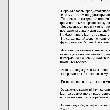
Первым этапом предусматривает
Вторым этапом предусматривает
Третьим этапом для выявления,
(региональный оператор конкурс
Завершением проекта станет ит
поставлены задачи для дальней
На базе нашего Центра создаетс
На сегодняшний день по количе
функционирует более 80 музеев 
Ассоциация является некоммерче
взаимодействия школьных музее
информационно-коммуникативной
школьных музеев.
Устав Ассоциации, а также все 
«направления» / «Школьные муз
Регистрация на вступление в А
Уважаемые коллеги! При заполн
Центра совместно с представит
использования Вами в работе и
Более подробную информацию мо
25-36).