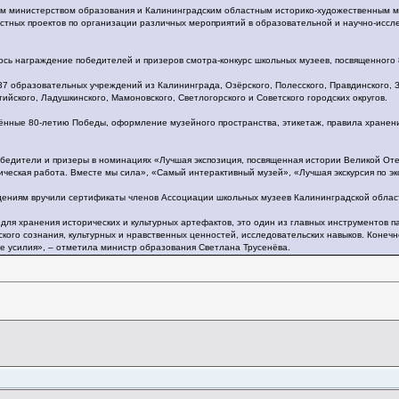
м министерством образования и Калининградским областным историко-художественным му
естных проектов по организации различных мероприятий в образовательной и научно-иссл
.
ось награждение победителей и призеров смотра-конкурс школьных музеев, посвященного
37 образовательных учреждений из Калининграда, Озёрского, Полесского, Правдинского, З
ийского, Ладушкинского, Мамоновского, Светлогорского и Советского городских округов.
ённые 80-летию Победы, оформление музейного пространства, этикетаж, правила хранени
бедители и призеры в номинациях «Лучшая экспозиция, посвященная истории Великой Оте
ическая работа. Вместе мы сила», «Самый интерактивный музей», «Лучшая экскурсия по эк
дениям вручили сертификаты членов Ассоциации школьных музеев Калининградской облас
 для хранения исторических и культурных артефактов, это один из главных инструментов п
ого сознания, культурных и нравственных ценностей, исследовательских навыков. Конечно
е усилия», – отметила министр образования Светлана Трусенёва.