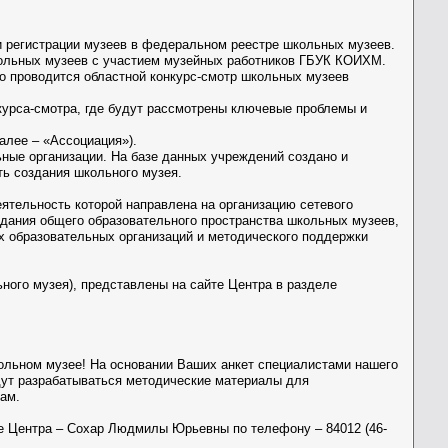
 регистрации музеев в федеральном реестре школьных музеев.
ольных музеев с участием музейных работников ГБУК КОИХМ.
о проводится областной конкурс-смотр школьных музеев
курса-смотра, где будут рассмотрены ключевые проблемы и
алее – «Ассоциация»).
ные организации. На базе данных учреждений создано и
ть создания школьного музея.
ятельность которой направлена на организацию сетевого
дания общего образовательного пространства школьных музеев,
 образовательных организаций и методического поддержки
ного музея), представлены на сайте Центра в разделе
ольном музее! На основании Ваших анкет специалистами нашего
дут разрабатываться методические материалы для
сам.
е Центра – Сохар Людмилы Юрьевны по телефону – 84012 (46-