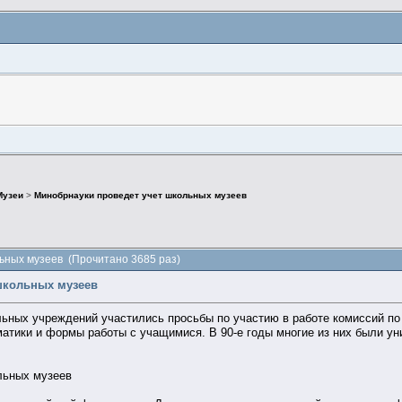
Музеи
>
Минобрнауки проведет учет школьных музеев
ьных музеев (Прочитано 3685 раз)
школьных музеев
льных учреждений участились просьбы по участию в работе комиссий п
матики и формы работы с учащимися. В 90-е годы многие из них были ун
льных музеев