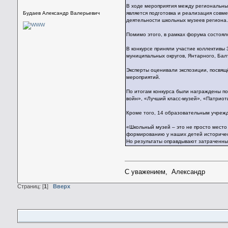
В ходе мероприятия между региональны
Будаев Александр Валерьевич
является подготовка и реализация совм
деятельности школьных музеев региона
Помимо этого, в рамках форума состоял
В конкурсе приняли участие коллективы 
муниципальных округов, Янтарного, Балт
Эксперты оценивали экспозиции, посвящ
мероприятий.
По итогам конкурса были награждены по
войн», «Лучший класс-музей», «Патриот
Кроме того, 14 образовательным учреж
«Школьный музей – это не просто место
формированию у наших детей историческ
Но результаты оправдывают затраченны
С уважением, Александр
Страниц: [
1
]
Вверх