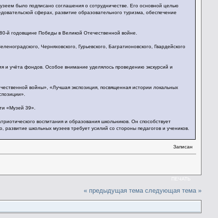
зеем было подписано соглашения о сотрудничестве. Его основной целью
едовательской сферах, развитие образовательного туризма, обеспечение
 80-й годовщине Победы в Великой Отечественной войне.
еленоградского, Черняховского, Гурьевского, Багратионовского, Гвардейского
я и учёта фондов. Особое внимание уделялось проведению экскурсий и
чественной войны», «Лучшая экспозиция, посвященная истории локальных
спозиции».
ти «Музей 39».
атриотического воспитания и образования школьников. Он способствует
, развитие школьных музеев требует усилий со стороны педагогов и учеников.
Записан
ПЕЧАТЬ
« предыдущая тема
следующая тема »