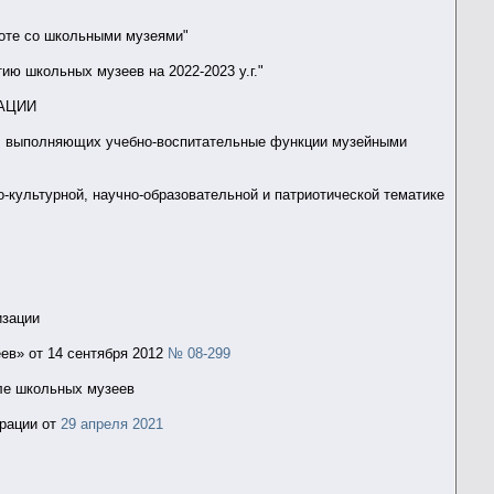
А
боте со школьными музеями"
ию школьных музеев на 2022-2023 у.г."
ДАЦИИ
й, выполняющих учебно-воспитательные функции музейными
-культурной, научно-образовательной и патриотической тематике
изации
в» от 14 сентября 2012
№ 08-299
але школьных музеев
рации от
29 апреля 2021