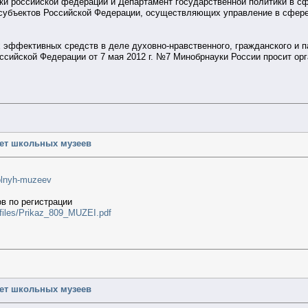
уки российской федерации и Департамент государственной политики в 
субъектов Российской Федерации, осуществляющих управление в сфере о
 эффективных средств в деле духовно-нравственного, гражданского и па
ссийской Федерации от 7 мая 2012 г. №7 Минобрнауки России просит орг
чет школьных музеев
hkolnyh-muzeev
в по регистрации
ru/files/Prikaz_809_MUZEI.pdf
чет школьных музеев