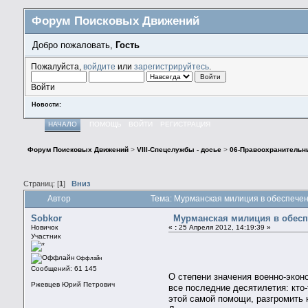
Форум Поисковых Движений
Добро пожаловать,
Гость
Пожалуйста,
войдите
или
зарегистрируйтесь
.
Войти
Новости:
НАЧАЛО
ПОМОЩЬ
ВОЙТИ
РЕГИСТРАЦИЯ
Форум Поисковых Движений
>
VIII-Спецслужбы - досье
>
06-Правоохранительн
Страниц: [
1
]
Вниз
Автор
Тема: Мурманская милиция в обеспечен
Sobkor
Мурманская милиция в обесп
Новичок
«
:
25 Апреля 2012, 14:19:39 »
Участник
Оффлайн
Сообщений: 61 145
О степени значения военно-экон
Ржевцев Юрий Петрович
все последние десятилетия: кто-
этой самой помощи, разгромить