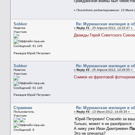
Гражданской войны был чекисто
«
Последнее редактирование: 13 Июня 2
Sobkor
Re: Мурманская милиция в о
Новичок
«
Reply #1 :
25 Апреля 2012, 14:23:47 »
Участник
Дважды Герой Советского Союза
Оффлайн
Сообщений: 61 145
Ржевцев Юрий Петрович
Sobkor
Re: Мурманская милиция в о
Новичок
«
Reply #2 :
25 Апреля 2012, 14:29:55 »
Участник
Снимок из фронтовой фотохроник
Оффлайн
Сообщений: 61 145
Ржевцев Юрий Петрович
Стражник
Re: Мурманская милиция в о
Пользователь
«
Reply #3 :
13 Июня 2012, 14:45:35 »
Участник
Юрий Петрович! Спасибо за ваш
Только, может я не разобрался 
Оффлайн
А нижу уже Иван Дмитриевич
Па
Сообщений: 8
Это не опечатка?