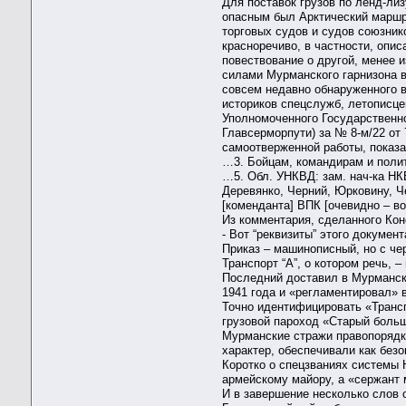
Для поставок грузов по ленд-ли
опасным был Арктический маршру
торговых судов и судов союзник
красноречиво, в частности, опи
повествование о другой, менее 
силами Мурманского гарнизона 
совсем недавно обнаруженного в
историков спецслужб, летописце
Уполномоченного Государственно
Главсерморпути) за № 8-м/22 от
самоотверженной работы, показа
…3. Бойцам, командирам и полит
…5. Обл. УНКВД: зам. нач-ка НК
Деревянко, Черний, Юрковину, Че
[коменданта] ВПК [очевидно – в
Из комментария, сделанного Ко
- Вот “реквизиты” этого докуме
Приказ – машинописный, но с че
Транспорт “А”, о котором речь, 
Последний доставил в Мурманск 
1941 года и «регламентировал» 
Точно идентифицировать «Транс
грузовой пароход «Старый боль
Мурманские стражи правопорядка
характер, обеспечивали как безо
Коротко о спецзваниях системы 
армейскому майору, а «сержант 
И в завершение несколько слов 