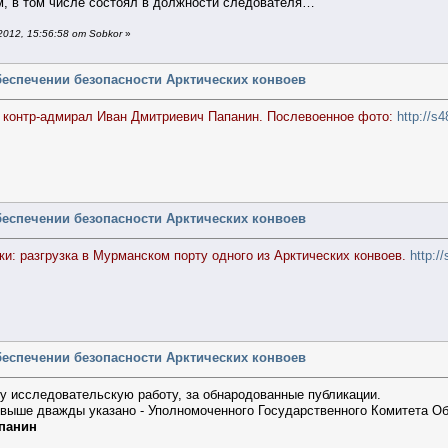
м, в том числе состоял в должности следователя…
012, 15:56:58 от Sobkor
»
беспечении безопасности Арктических конвоев
 контр-адмирал Иван Дмитриевич Папанин. Послевоенное фото:
http://s
беспечении безопасности Арктических конвоев
и: разгрузка в Мурманском порту одного из Арктических конвоев.
http:/
беспечении безопасности Арктических конвоев
у исследовательскую работу, за обнародованные публикации.
- выше дважды указано - Уполномоченного Государственного Комитета 
панин