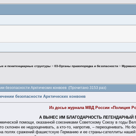
ые и пенитенциарные структуры
>
03-Органы правопорядка и безопасности
>
Мурманск
ии безопасности Арктических конвоев (Прочитано 3153 раз)
ечении безопасности Арктических конвоев
Из досье журнала МВД России «Полиция Р
А ВЫНЕС ИМ БЛАГОДАРНОСТЬ ЛЕГЕНДАРНЫЙ 
омической помощи, оказанной союзниками Советскому Союзу в годы Вели
то склонен ее недооценивать, а кто-то, напротив, – переоценивать. Но 
 на полях сражений фашистскую Германию и ее страны-сателлиты нашей 