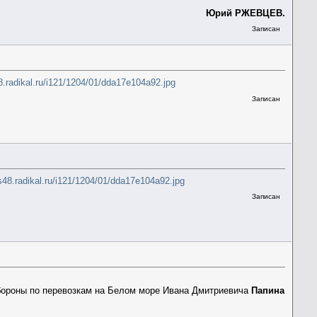
Юрий РЖЕВЦЕВ.
Записан
48.radikal.ru/i121/1204/01/dda17e104a92.jpg
Записан
/s48.radikal.ru/i121/1204/01/dda17e104a92.jpg
Записан
Обороны по перевозкам на Белом море Ивана Дмитриевича
Папина