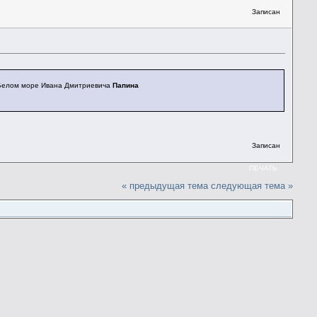
Записан
 Белом море Ивана Дмитриевича
Папина
Записан
ПЕЧАТЬ
« предыдущая тема
следующая тема »