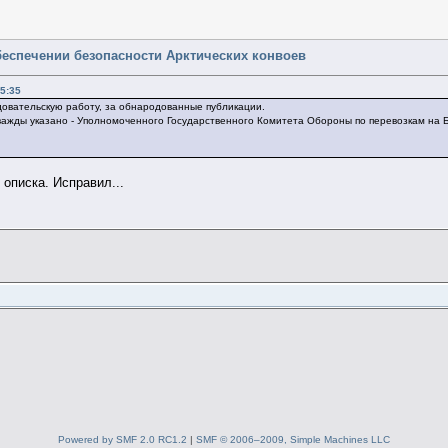
беспечении безопасности Арктических конвоев
45:35
довательскую работу, за обнародованные публикации.
 дважды указано - Уполномоченного Государственного Комитета Обороны по перевозкам на
 описка. Исправил...
Powered by SMF 2.0 RC1.2
|
SMF © 2006–2009, Simple Machines LLC