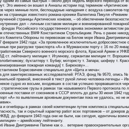
зу одним из самых быстрых – около двух недель морского перехода от 
т. Это именно он вошел в Анналы истории под термином «Арктические 
ов через минные поля, беспощадные нападения с воздуха самолетов-то
сан на страницах известного романа-хроники Валентина Пикуля «Реквием
изученной страницы Арктических конвоев, – об обеспечении безопаснос
внутренних дел – личным составом милиции и военизированной пожарной
 фондах Российского государственного архива экономики активистом р
м отечественных ВМФ Константином Стрельбицким. Речь о ранее никогд
го Комитета Обороны по перевозкам на Белом море Ивана Дмитриевича 
 7 февраля 1942 года: «За проявленное исключительно добросовестное 
нные при разгрузке транспорта «А» в Мурманском порту с 16 по 20 янва
работникам Северного военного морского флота, Красной Армии и УНКВ
ВД ст. лейтенанту милиции т. Игумнову, сержантам милиции тт. Вороше
лобитникову; бухгалтеру т. Бубир; мотористу т. Запара; шоферу т. Кра
оенизированная пожарная команда] т. Бирюкову»…
нстантином Борисовичем специально для «Щита и меча»:
нта для заинтересованных исследователей: РГАЭ, фонд № 9570, опись № 
рнильной правкой, внесенной в текст рукой лично человека-легенды – И
– некое судно из восьми, входивших в состав успешно прорвавшегося че
стратегические грузы в рамках так называемого Первого протокола по л
военные поставки от союзников в СССР вплоть до даты 30 июня 1942 год
порт «А» по выявленным архивным документам пока не удалось, но не 
шевик».
 и огнеборцы в рамках своей компетенции путем комплекса специальны
пасность, так и скрытный характер работ всех портовиков – от докеров 
НКВД: до февраля 1943 года они не были, как сегодня, идентичны воинс
милиции» – армейскому лейтенанту.
об Иване Дмитриевиче Папине как о… ветеране правоохранительных орган