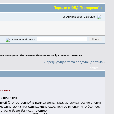
Перейти в ОБД "Мемориал" »
06 Августа 2026, 21:00:38
ая милиция в обеспечении безопасности Арктических конвоев
« предыдущая тема
следующая тема »
ПЕЧАТЬ
оссии»
ПОЛЯРНИК!
кой Отечественной в рамках ленд-лиза, историки горячо спорят
большинство из них единодушно сходятся во мнении, что без нее,
стране было бы куда труднее.