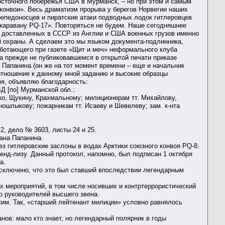
восточного побережья США в Мурманск, – но при этом и самым
конвои». Весь драматизм прорыва у берегов Норвегии наших
репедоносцев и пиратские атаки подводных лодок гитлеровцев
 каравану PQ-17». Повторяться не будем. Наше сегодняшнее
ти доставленных в СССР из Англии и США военных грузов именно
 охраны. А сделаем это мы языком документа-подлинника,
аботающего при газете «Щит и меч» неформального клуба
а прежде не публиковавшемся в открытой печати приказе
Папанина (он же на тот момент времени – еще и начальник
отношение к данному мной заданию и высокие образцы
ря, объявляю благодарность:
Д [по] Мурманской обл.:
нко, Щукину, Крахмальному; милиционерам тт. Михайлову,
сношлыкову; пожарникам тт. Исаеву и Шевелеву; зам. к-нта
2, дело № 3603, листы 24 и 25.
вана Папанина.
рез гитлеровские заслоны в водах Арктики союзного конвоя PQ-8.
енд-лизу. Данный протокол, напомню, был подписан 1 октября
а.
исключено, что это был ставший впоследствии легендарным
х мероприятий, в том числе носивших и контртеррористический
до руководителей высшего звена.
ким. Так, «старший лейтенант милиции» условно равнялось
ов: мало кто знает, но легендарный полярник в годы