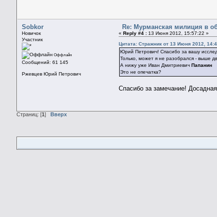
Sobkor
Re: Мурманская милиция в о
Новичок
«
Reply #4 :
13 Июня 2012, 15:57:22 »
Участник
Цитата: Стражник от 13 Июня 2012, 14:
Юрий Петрович! Спасибо за вашу иссле
Оффлайн
Только, может я не разобрался - выше
Сообщений: 61 145
А нижу уже Иван Дмитриевич
Папанин
Это не опечатка?
Ржевцев Юрий Петрович
Спасибо за замечание! Досадная
Страниц: [
1
]
Вверх