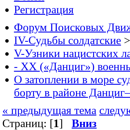
Регистрация
Форум Поисковых Дви
IV-Судьбы солдатские
V-Узники нацистских л
- XX («Данциг») военн
О затоплении в море с
борту в районе Данци
« предыдущая тема
следу
Страниц: [
1
]
Вниз