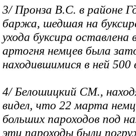
3/ Пронза B.C. в районе Г
баржа, шедшая на буксире
ухода буксира оставлена 
артогня немцев была зат
находившимися в ней 500
4/ Белошицкий СМ., находя
видел, что 22 марта немц
больших пароходов под на
эти пароходы были погру