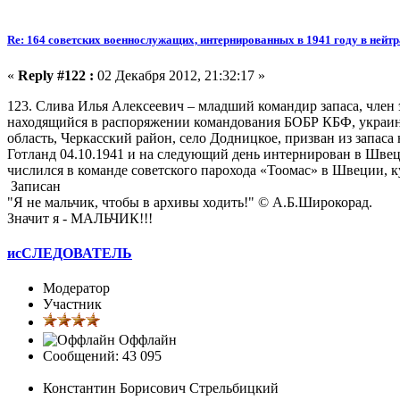
Re: 164 советских военнослужащих, интернированных в 1941 году в ней
«
Reply #122 :
02 Декабря 2012, 21:32:17 »
123. Слива Илья Алексеевич – младший командир запаса, член
находящийся в распоряжении командования БОБР КБФ, украине
область, Черкасский район, село Додницкое, призван из запас
Готланд 04.10.1941 и на следующий день интернирован в Швец
числился в команде советского парохода «Тоомас» в Швеции, к
Записан
"Я не мальчик, чтобы в архивы ходить!" © А.Б.Широкорад.
Значит я - МАЛЬЧИК!!!
исСЛЕДОВАТЕЛЬ
Модератор
Участник
Оффлайн
Сообщений: 43 095
Константин Борисович Стрельбицкий