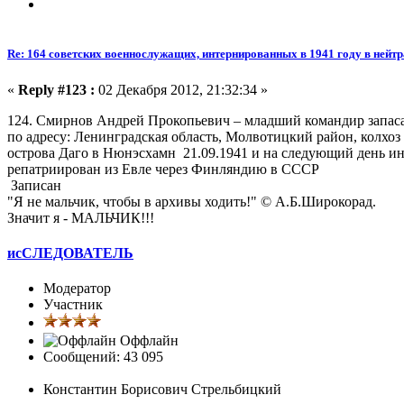
Re: 164 советских военнослужащих, интернированных в 1941 году в ней
«
Reply #123 :
02 Декабря 2012, 21:32:34 »
124. Смирнов Андрей Прокопьевич – младший командир запаса
по адресу: Ленинградская область, Молвотицкий район, колхоз
острова Даго в Нюнэсхамн 21.09.1941 и на следующий день ин
репатриирован из Евле через Финляндию в СССР
Записан
"Я не мальчик, чтобы в архивы ходить!" © А.Б.Широкорад.
Значит я - МАЛЬЧИК!!!
исСЛЕДОВАТЕЛЬ
Модератор
Участник
Оффлайн
Сообщений: 43 095
Константин Борисович Стрельбицкий