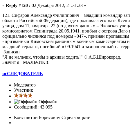
«
Reply #120 :
02 Декабря 2012, 21:31:38 »
121. Сифаров Александр Филиппович – младший командир запас
области Российской Федерации), где проживала его мать Ксе
улица, дом 11, квартира 22 (по другим данным – Яковская ули
комиссариатом Ленинграда 20.05.1941, прибыл с острова Даг
официально числился под номером «047», признан пропавшим бе
«призванный Кимовским районным военным комиссариатом и про
младший сержант, погибший в 09.1941 и захороненный на терр
Записан
"Я не мальчик, чтобы в архивы ходить!" © А.Б.Широкорад.
Значит я - МАЛЬЧИК!!!
исСЛЕДОВАТЕЛЬ
Модератор
Участник
Оффлайн
Сообщений: 43 095
Константин Борисович Стрельбицкий