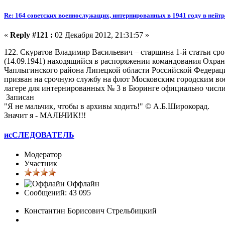
Re: 164 советских военнослужащих, интернированных в 1941 году в ней
«
Reply #121 :
02 Декабря 2012, 21:31:57 »
122. Скуратов Владимир Васильевич – старшина 1-й статьи ср
(14.09.1941) находящийся в распоряжении командования Охран
Чаплыгинского района Липецкой области Российской Федерации
призван на срочную службу на флот Московским городским вое
лагере для интернированных № 3 в Бюринге официально числи
Записан
"Я не мальчик, чтобы в архивы ходить!" © А.Б.Широкорад.
Значит я - МАЛЬЧИК!!!
исСЛЕДОВАТЕЛЬ
Модератор
Участник
Оффлайн
Сообщений: 43 095
Константин Борисович Стрельбицкий