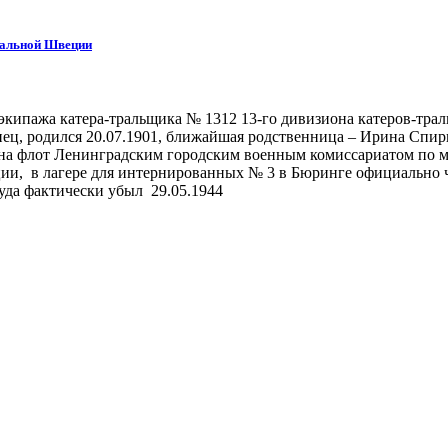
тральной Швеции
 экипажа катера-тральщика № 1312 13-го дивизиона катеров-тр
ц, родился 20.07.1901, ближайшая родственница – Ирина Спир
а на флот Ленинградским городским военным комиссариатом по м
ии, в лагере для интернированных № 3 в Бюринге официально ч
уда фактически убыл 29.05.1944