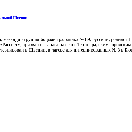
тральной Швеции
, командир группы-боцман тральщика № 89, русский, родился 1
 «Рассвет», призван из запаса на флот Ленинградским городски
тернирован в Швеции, в лагере для интернированных № 3 в Бюр