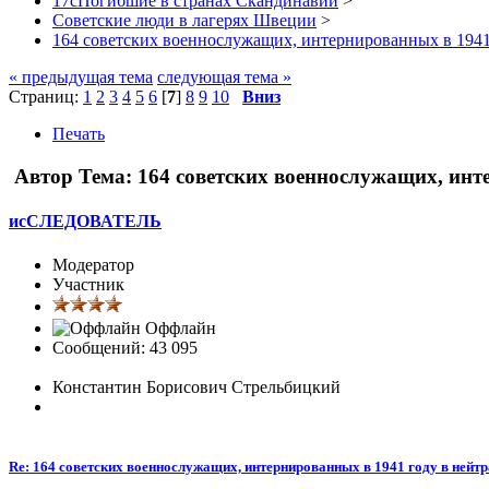
17сПогибшие в странах Скандинавии
>
Советские люди в лагерях Швеции
>
164 советских военнослужащих, интернированных в 194
« предыдущая тема
следующая тема »
Страниц:
1
2
3
4
5
6
[
7
]
8
9
10
Вниз
Печать
Автор
Тема: 164 советских военнослужащих, инт
исСЛЕДОВАТЕЛЬ
Модератор
Участник
Оффлайн
Сообщений: 43 095
Константин Борисович Стрельбицкий
Re: 164 советских военнослужащих, интернированных в 1941 году в ней