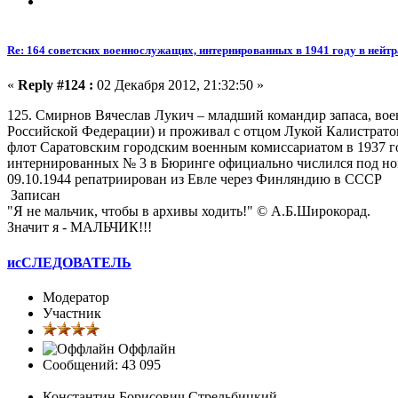
Re: 164 советских военнослужащих, интернированных в 1941 году в ней
«
Reply #124 :
02 Декабря 2012, 21:32:50 »
125. Смирнов Вячеслав Лукич – младший командир запаса, вое
Российской Федерации) и проживал с отцом Лукой Калистратов
флот Саратовским городским военным комиссариатом в 1937 год
интернированных № 3 в Бюринге официально числился под номер
09.10.1944 репатриирован из Евле через Финляндию в СССР
Записан
"Я не мальчик, чтобы в архивы ходить!" © А.Б.Широкорад.
Значит я - МАЛЬЧИК!!!
исСЛЕДОВАТЕЛЬ
Модератор
Участник
Оффлайн
Сообщений: 43 095
Константин Борисович Стрельбицкий