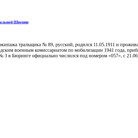
тральной Швеции
экипажа тральщика № 89, русский, родился 11.05.1911 и прожив
ородским военным комиссариатом по мобилизации 1941 года, при
 3 в Бюринге официально числился под номером «057», с 21.06.