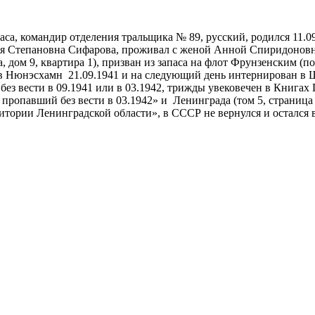
а, командир отделения тральщика № 89, русский, родился 11.09
ния Степановна Сифарова, проживал с женой Анной Спиридоновн
ца, дом 9, квартира 1), призван из запаса на флот Фрунзенским
о в Нюнэсхамн 21.09.1941 и на следующий день интернирован в
з вести в 09.1941 или в 03.1942, трижды увековечен в Книгах П
павший без вести в 03.1942» и Ленинграда (том 5, страница 43
итории Ленинградской области», в СССР не вернулся и остался