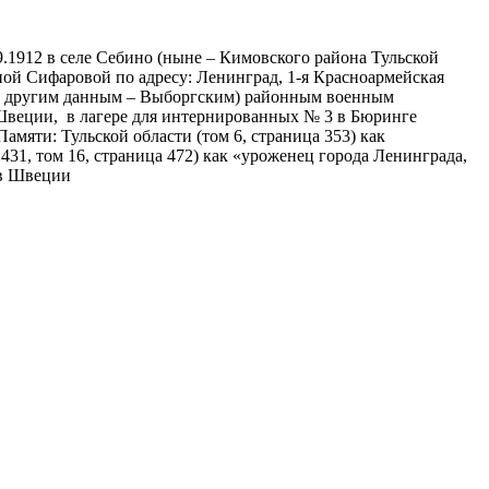
.1912 в селе Себино (ныне – Кимовского района Тульской
ой Сифаровой по адресу: Ленинград, 1-я Красноармейская
 (по другим данным – Выборгским) районным военным
 Швеции, в лагере для интернированных № 3 в Бюринге
амяти: Тульской области (том 6, страница 353) как
1, том 16, страница 472) как «уроженец города Ленинграда,
 в Швеции