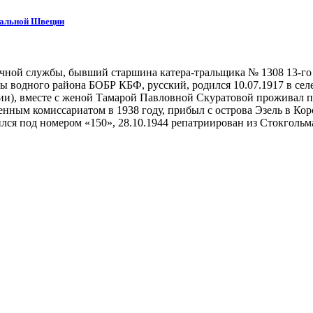
тральной Швеции
очной службы, бывший старшина катера-тральщика № 1308 13-го
ы водного района БОБР КБФ, русский, родился 10.07.1917 в сел
), вместе с женой Тамарой Павловной Скуратовой проживал по а
нным комиссариатом в 1938 году, прибыл с острова Эзель в Кор
лся под номером «150», 28.10.1944 репатриирован из Стокголь