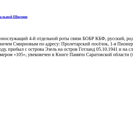
тральной Швеции
ннослужащий 4-й отдельной роты связи БОБР КБФ, русский, роди
ичем Смирновым по адресу: Пролетарский посёлок, 1-я Пионерск
у, прибыл с острова Эзель на остров Готланд 05.10.1941 и на 
ом «105», увековечен в Книге Памяти Саратовской области (том