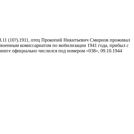
3.11 (10?).1911, отец Прокопий Никитьевич Смирнов проживал
м военным комиссариатом по мобилизации 1941 года, прибыл с
инге официально числился под номером «038», 09.10.1944