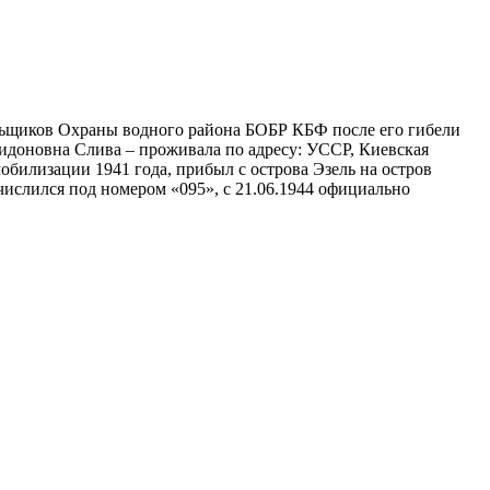
альщиков Охраны водного района БОБР КБФ после его гибели
идоновна Слива – проживала по адресу: УССР, Киевская
обилизации 1941 года, прибыл с острова Эзель на остров
ислился под номером «095», с 21.06.1944 официально