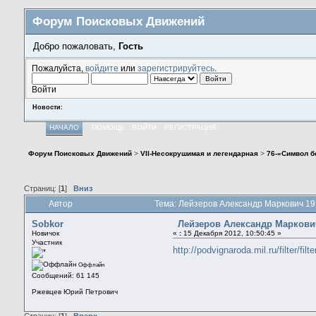
Форум Поисковых Движений
Добро пожаловать,
Гость
Пожалуйста,
войдите
или
зарегистрируйтесь
.
Войти
Новости:
НАЧАЛО
ПОМОЩЬ
ВОЙТИ
РЕГИСТРАЦИЯ
Форум Поисковых Движений
>
VII-Несокрушимая и легендарная
>
76-«Символ б
Страниц: [
1
]
Вниз
Автор
Тема: Лейзеров Александр Маркович 191
Sobkor
Лейзеров Александр Маркович
Новичок
«
:
15 Декабря 2012, 10:50:45 »
Участник
http://podvignaroda.mil.ru/filt
Оффлайн
Сообщений: 61 145
Ржевцев Юрий Петрович
Страниц: [
1
]
Вверх