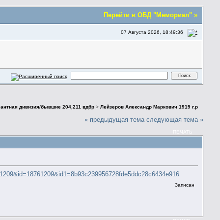
Перейти в ОБД "Мемориал" »
07 Августа 2026, 18:49:36
есантная дивизия/бывшие 204,211 вдбр
>
Лейзеров Александр Маркович 1919 г.р
« предыдущая тема
следующая тема »
ПЕЧАТЬ
=18761209&id=18761209&id1=8b93c239956728fde5ddc28c6434e916
Записан