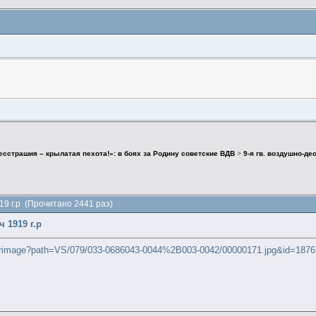
есстрашия – крылатая пехота!»: в боях за Родину советские ВДВ
>
9-я гв. воздушно-д
9 г.р (Прочитано 2441 раз)
 1919 г.р
er/filterimage?path=VS/079/033-0686043-0044%2B003-0042/00000171.jpg&id