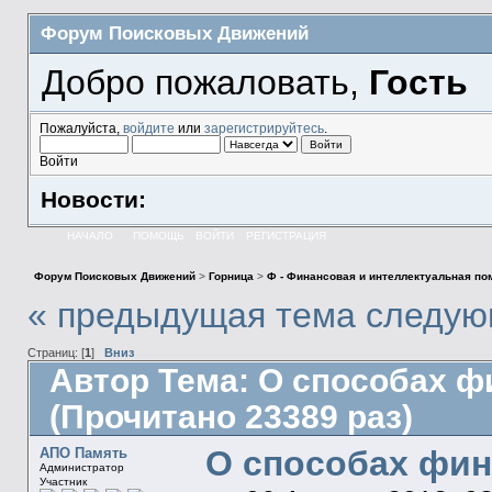
Форум Поисковых Движений
Добро пожаловать,
Гость
Пожалуйста,
войдите
или
зарегистрируйтесь
.
Войти
Новости:
НАЧАЛО
ПОМОЩЬ
ВОЙТИ
РЕГИСТРАЦИЯ
Форум Поисковых Движений
>
Горница
>
Ф - Финансовая и интеллектуальная п
« предыдущая тема
следую
Страниц: [
1
]
Вниз
Автор
Тема: О способах 
(Прочитано 23389 раз)
О способах фи
АПО Память
Администратор
Участник