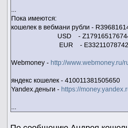
...
Пока имеются:
кошелек в вебмани рубли - R3968161
USD - Z17916517674
EUR - E33211078742
Webmoney -
http://www.webmoney.ru/r
яндекс кошелек - 410011381505650
Yandex.деньги -
https://money.yandex.r
...
По сообщению Андрея кошель