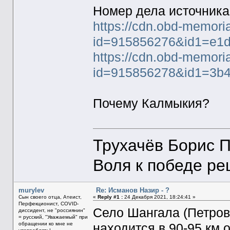
Номер дела источник
https://cdn.obd-memori
id=915856276&id1=e1d
https://cdn.obd-memori
id=915856278&id1=3b4
Почему Калмыкия?
Трухачёв Борис 
Воля к победе р
murylev
Re: Исманов Назир - ?
Сын своего отца, Атеист,
«
Reply #1 :
24 Декабря 2021, 18:24:41 »
Перфекционист, COVID-
Село Шангала (Петров
диссидент, не "россиянин"
= русский, "Уважаемый" при
обращении ко мне не
находится в 90-95 км 