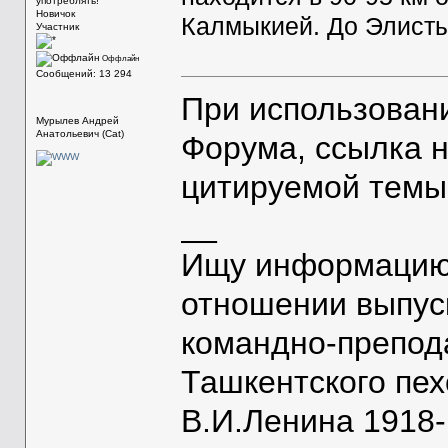
употреблять!
Новичок
Калмыкией. До Элисты 
Участник
Оффлайн
Сообщений: 13 294
При использован
Мурылев Андрей
Анатольевич (Cat)
Форума, ссылка 
цитируемой темы
__
Ищу информацию 
отношении выпус
командно-препод
Ташкентского пе
В.И.Ленина 1918-1