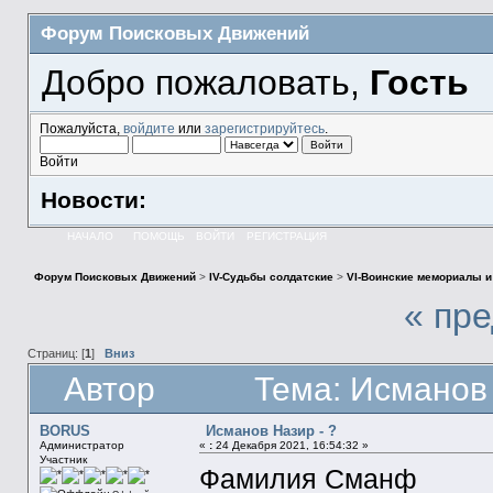
Форум Поисковых Движений
Добро пожаловать,
Гость
Пожалуйста,
войдите
или
зарегистрируйтесь
.
Войти
Новости:
НАЧАЛО
ПОМОЩЬ
ВОЙТИ
РЕГИСТРАЦИЯ
Форум Поисковых Движений
>
IV-Судьбы солдатские
>
VI-Воинские мемориалы и
« пр
Страниц: [
1
]
Вниз
Автор
Тема: Исманов 
BORUS
Исманов Назир - ?
Администратор
«
:
24 Декабря 2021, 16:54:32 »
Участник
Фамилия Сманф