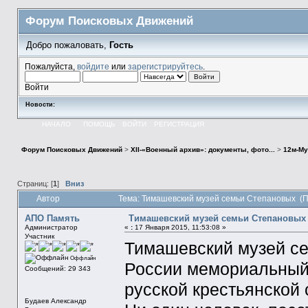
Форум Поисковых Движений
Добро пожаловать,
Гость
Пожалуйста,
войдите
или
зарегистрируйтесь
.
Войти
Новости:
НАЧАЛО
ПОМОЩЬ
ВОЙТИ
РЕГИСТРАЦИЯ
Форум Поисковых Движений
>
XII-«Военный архив»: документы, фото...
>
12м-Му
Страниц: [
1
]
Вниз
Автор
Тема: Тимашевский музей семьи Степановых (П
АПО Память
Тимашевский музей семьи Степановых
Администратор
«
:
17 Января 2015, 11:53:08 »
Участник
Тимашевский музей се
Оффлайн
России мемориальный
Сообщений: 29 343
русской крестьянской 
Будаев Александр