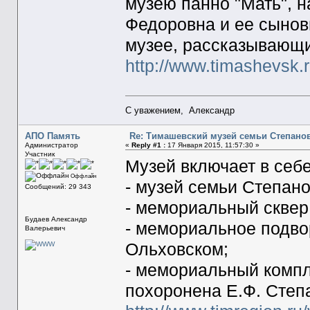
музею панно "Мать", 
Федоровна и ее сынов
музее, рассказывающи
http://www.timashevsk.
С уважением, Александр
АПО Память
Re: Тимашевский музей семьи Степано
Администратор
«
Reply #1 :
17 Января 2015, 11:57:30 »
Участник
Музей включает в с
Оффлайн
- музей семьи Степан
Сообщений: 29 343
- мемориальный сквер
Будаев Александр
- мемориальное подво
Валерьевич
Ольховском;
- мемориальный компл
похоронена Е.Ф. Степ