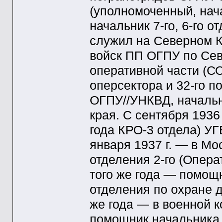
(уполномоченный, нача
начальник 7-го, 6-го 
служил на Северном 
войск ПП ОГПУ по Сев
оперативной части (С
оперсектора и 32-го п
ОГПУ//УНКВД, началь
края. С сентября 1936
года КРО-3 отдела) У
января 1937 г. — в Мос
отделения 2-го (Опер
того же года — помощ
отделения по охране д
же года — в военной 
помощник начальника 