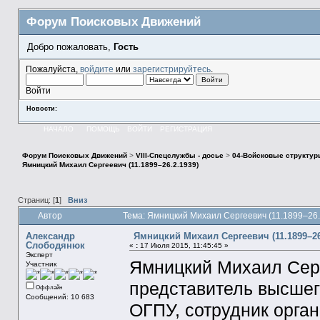
Форум Поисковых Движений
Добро пожаловать,
Гость
Пожалуйста,
войдите
или
зарегистрируйтесь
.
Войти
Новости:
НАЧАЛО
ПОМОЩЬ
ВОЙТИ
РЕГИСТРАЦИЯ
Форум Поисковых Движений
>
VIII-Спецслужбы - досье
>
04-Войсковые структур
Ямницкий Михаил Сергеевич (11.1899–26.2.1939)
Страниц: [
1
]
Вниз
Автор
Тема: Ямницкий Михаил Сергеевич (11.1899–26.
Александр
Ямницкий Михаил Сергеевич (11.1899–26
Слободянюк
«
:
17 Июля 2015, 11:45:45 »
Эксперт
Ямницкий Михаил Серг
Участник
представитель высшег
Оффлайн
Сообщений: 10 683
ОГПУ, сотрудник орга