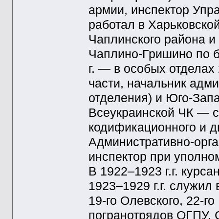
армии, инспектор Упра
работал в Харьковско
Чаплинского района и
Чаплино-Гришино по б
г. — в особых отделах
части, начальник адм
отделения) и Юго-Запа
Всеукраинской ЧК — с
кодификационного и д
Административно-орга
инспектор при уполно
В 1922–1923 г.г. курс
1923–1929 г.г. служил
19-го Олевского, 22-г
погранотрядов ОГПУ. С