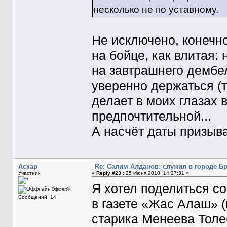
несколько не по уставному.
Не исключено, конечно
на бойце, как влитая:
на завтрашнего дембе
уверенно держаться (т
делает в моих глазах 
предпочтительной...
А насчёт даты призыва
Аскар
Re: Салим Алданов: служил в городе Б
Участник
«
Reply #23 :
25 Июня 2010, 14:27:31 »
Я хотел поделиться с
Оффлайн
Сообщений: 14
в газете «Жас Алаш» (
старика Менеева Толе