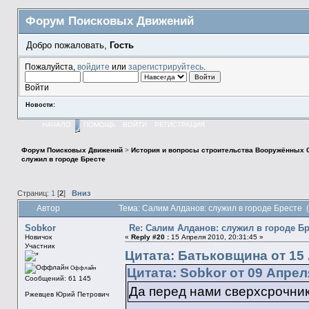
Форум Поисковых Движений
Добро пожаловать,
Гость
Пожалуйста,
войдите
или
зарегистрируйтесь
.
Войти
Новости:
НАЧАЛО
ПОМОЩЬ
ВОЙТИ
РЕГИСТРАЦИЯ
Форум Поисковых Движений
>
История и вопросы строительства Вооружённых 
служил в городе Бресте
Страниц:
1
[
2
]
Вниз
Автор
Тема: Салим Алданов: служил в городе Бресте 
Sobkor
Re: Салим Алданов: служил в городе Б
Новичок
«
Reply #20 :
15 Апреля 2010, 20:31:45 »
Участник
Цитата: Батьковщина от 15 
Оффлайн
Цитата: Sobkor от 09 Апреля
Сообщений: 61 145
Да перед нами сверхсрочни
Ржевцев Юрий Петрович