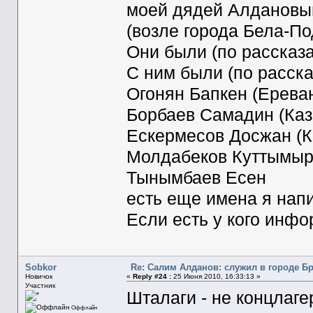
моей дядей Алдановы
(возле города Бела-П
Они были (по рассказ
С ним были (по расска
Огонян Бапкен (Ерева
Борбаев Самадин (Каз
Ескермесов Досжан (К
Молдабеков Куттымыр
Тынымбаев Ес
есть еще имена я нап
Если есть у кого инф
Sobkor
Re: Салим Алданов: служил в городе Б
Новичок
«
Reply #24 :
25 Июня 2010, 16:33:13 »
Участник
Шталаги - не концлаге
Оффлайн