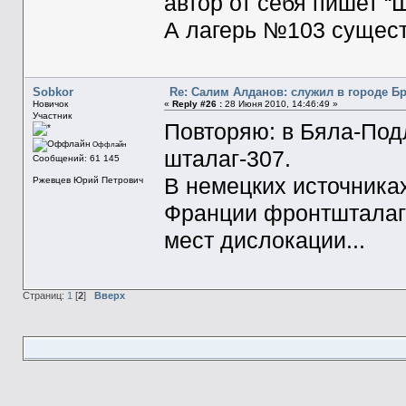
автор от себя пишет “
А лагерь №103 сущес
Sobkor
Re: Салим Алданов: служил в городе Б
Новичок
«
Reply #26 :
28 Июня 2010, 14:46:49 »
Участник
Повторяю: в Бяла-Подл
Оффлайн
шталаг-307.
Сообщений: 61 145
В немецких источниках
Ржевцев Юрий Петрович
Франции фронтшталаг-
мест дислокации...
Страниц:
1
[
2
]
Вверх