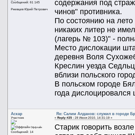
содержания под страж
Сообщений: 61 145
чинов" противника.
Ржевцев Юрий Петрович
По состоянию на лето 
никаких литер не имел
(лагерь № 103)" - пол
Место дислокации штал
деревня Воля Сухожеб
Креслин уезда Седльце
вблизи польского горо
В польском городе Бя
года дислоцировался ш
Аскар
Re: Салим Алданов: служил в городе Б
Участник
«
Reply #25 :
28 Июня 2010, 14:31:19 »
Старик говорить возле
Оффлайн
Сообщений: 14