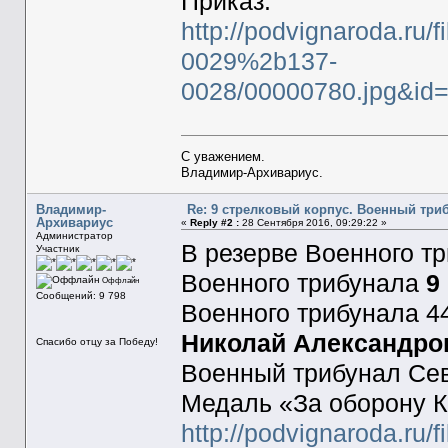
Приказ.
http://podvignaroda.ru/
0029%2b137-
0028/00000780.jpg&i
С уважением.
Владимир-Архивариус.
Владимир-
Re: 9 стрелковый корпус. Военный три
Архивариус
«
Reply #2 :
28 Сентября 2016, 09:29:22 »
Администратор
В резерве Военного тр
Участник
Военного трибунала
9
Оффлайн
Сообщений: 9 798
Военного трибунала 4
Николай Александро
Спасибо отцу за Победу!
Военный трибунал Севе
Медаль «За оборону Ка
http://podvignaroda.ru/f