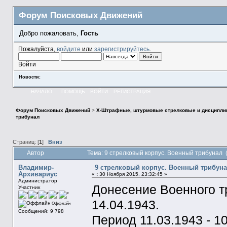
Форум Поисковых Движений
Добро пожаловать,
Гость
Пожалуйста,
войдите
или
зарегистрируйтесь
.
Войти
Новости:
НАЧАЛО
ПОМОЩЬ
ВОЙТИ
РЕГИСТРАЦИЯ
Форум Поисковых Движений
>
X-Штрафные, штурмовые стрелковые и дисципли
трибунал
Страниц: [
1
]
Вниз
Автор
Тема: 9 стрелковый корпус. Военный трибунал 
Владимир-
9 стрелковый корпус. Военный трибун
Архивариус
«
:
30 Ноября 2015, 23:32:45 »
Администратор
Донесение Военного 
Участник
14.04.1943.
Оффлайн
Сообщений: 9 798
Период 11.03.1943 - 10