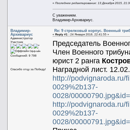
«
Последнее редактирование: 13 Декабря 2015, 21:
С уважением.
Владимир-Архивариус.
Владимир-
Re: 9 стрелковый корпус. Военный три
Архивариус
«
Reply #1 :
24 Января 2016, 22:41:55 »
Администратор
Председатель Военно
Участник
Член Военного трибун
Оффлайн
Сообщений: 9 798
юрист 2 ранга
Костро
Наградной лист. 12.02
Спасибо отцу за Победу!
http://podvignaroda.ru/
0029%2b137-
0028/00000790.jpg&id
http://podvignaroda.ru/
0029%2b137-
0028/00000791.jpg&i