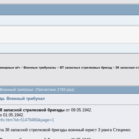
инарные в/ч
>
Военные трибуналы
>
ВТ запасных стрелковых бригад
>
38 запасная с
. Военный трибунал (Прочитано 2785 раз)
ада. Военный трибунал
38 запасной стрелковой бригады
от 09.05.1942.
 01.05.1942.
/info.htm?id=51479480&page=1
а 38 запасной стрелковой бригады военный юрист 3 ранга Стеценко.