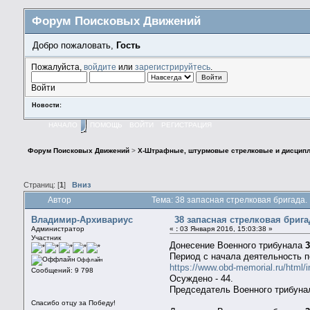
Форум Поисковых Движений
Добро пожаловать,
Гость
Пожалуйста,
войдите
или
зарегистрируйтесь
.
Войти
Новости:
НАЧАЛО
ПОМОЩЬ
ВОЙТИ
РЕГИСТРАЦИЯ
Форум Поисковых Движений
>
X-Штрафные, штурмовые стрелковые и дисципл
Страниц: [
1
]
Вниз
Автор
Тема: 38 запасная стрелковая бригада
Владимир-Архивариус
38 запасная стрелковая бриг
Администратор
«
:
03 Января 2016, 15:03:38 »
Участник
Донесение Военного трибунала
Период с начала деятельность по
Оффлайн
https://www.obd-memorial.ru/html
Сообщений: 9 798
Осуждено - 44.
Председатель Военного трибунал
Спасибо отцу за Победу!