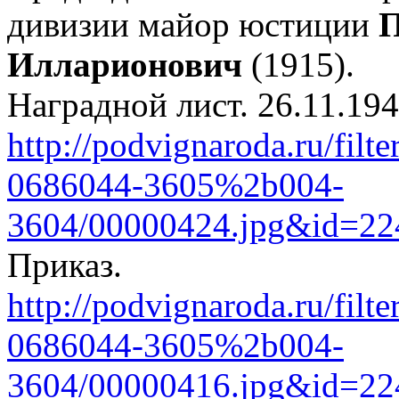
дивизии майор юстиции
П
Илларионович
(1915).
Наградной лист. 26.11.19
http://podvignaroda.ru/filt
0686044-3605%2b004-
3604/00000424.jpg&id=2
Приказ.
http://podvignaroda.ru/filt
0686044-3605%2b004-
3604/00000416.jpg&id=2