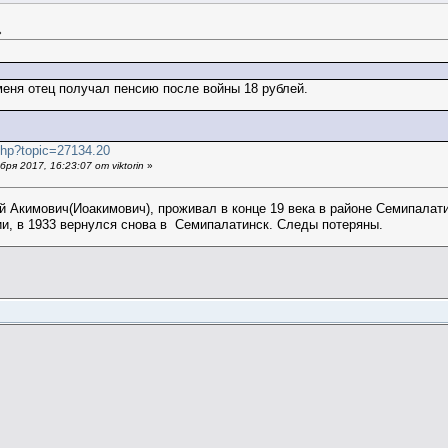
»
меня отец получал пенсию после войны 18 рублей.
x.php?topic=27134.20
я 2017, 16:23:07 от viktorin
»
 Акимович(Иоакимович), проживал в конце 19 века в районе Семипалати
ии, в 1933 вернулся снова в Семипалатинск. Следы потеряны.