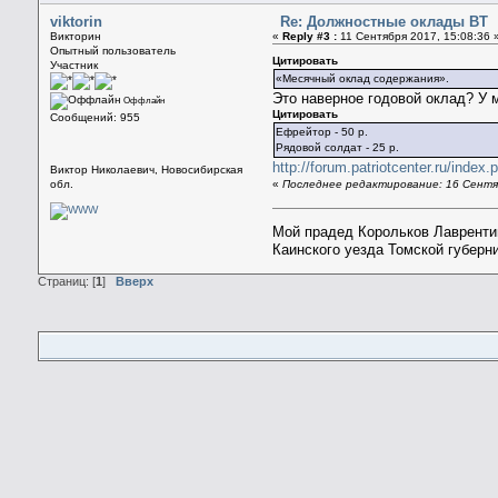
viktorin
Re: Должностные оклады ВТ
Викторин
«
Reply #3 :
11 Сентября 2017, 15:08:36 
Опытный пользователь
Цитировать
Участник
«Месячный оклад содержания».
Это наверное годовой оклад? У 
Оффлайн
Цитировать
Сообщений: 955
Ефрейтор - 50 р.
Рядовой солдат - 25 р.
http://forum.patriotcenter.ru/inde
Виктор Николаевич, Новосибирская
обл.
«
Последнее редактирование: 16 Сентябр
Мой прадед Корольков Лаврентий
Каинского уезда Томской губерн
Страниц: [
1
]
Вверх