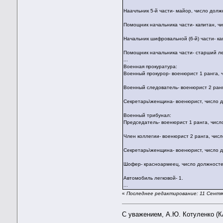
Наачльник 5-й части- майор, число долж
Помощник начальника части- капитан, чи
Начальник шифровальной (6-й) части- ка
Помощник начальника части- старший лей
...
Военная прокуратура:
Военный прокурор- военюрист 1 ранга, ч
Военный следователь- военюрист 2 ранг
Секретарь\женщина- военюрист, число д
Военный трибунал:
Председатель- военюрист 1 ранга, числ
Член коллегии- военюрист 2 ранга, числ
Секретарь\женщина- военюрист, число д
Шофер- красноармеец, число должностей
Автомобиль легковой- 1.
...
«
Последнее редактирование: 11 Сентя
С уважением, А.Ю. Котуленко (