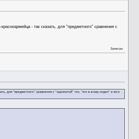
красноармейца - так сказать, для "предметного" сравнения с
Записан
ь, для "предметного" сравнения с "зарплатой" тех, "кто в атаку ходил" и кого