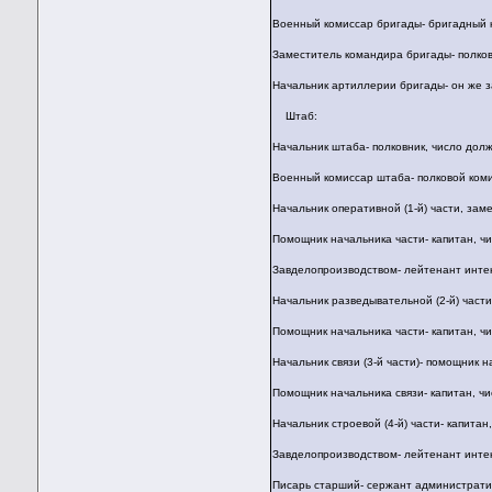
Военный комиссар бригады- бригадный к
Заместитель командира бригады- полков
Начальник артиллерии бригады- он же з
Штаб:
Начальник штаба- полковник, число долж
Военный комиссар штаба- полковой комис
Начальник оперативной (1-й) части, зам
Помощник начальника части- капитан, чи
Завделопроизводством- лейтенант интенд
Начальник разведывательной (2-й) части
Помощник начальника части- капитан, чи
Начальник связи (3-й части)- помощник 
Помощник начальника связи- капитан, чи
Начальник строевой (4-й) части- капитан
Завделопроизводством- лейтенант интен
Писарь старший- сержант административ