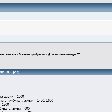
инарные в/ч
>
Военные трибуналы
>
Должностные оклады ВТ
ано 1808 раз)
ла армии – 1600
ого трибунала армии – 1400, 1600
- 1200
бунала армии – 800