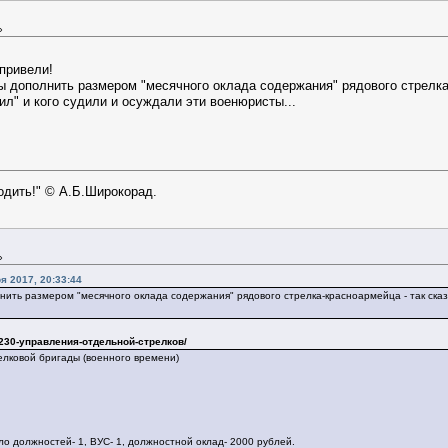
»
привели!
бы дополнить размером "месячного оклада содержания" рядового стрелка-
дил" и кого судили и осуждали эти военюристы...
ходить!" © А.Б.Широкорад.
»
 2017, 20:33:44
нить размером "месячного оклада содержания" рядового стрелка-красноармейца - так сказат
04230-управления-отдельной-стрелков/
елковой бригады (военного времени)
ло должностей- 1, ВУС- 1, должностной оклад- 2000 рублей.