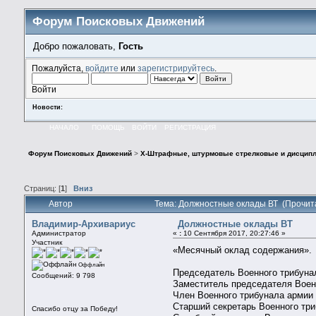
Форум Поисковых Движений
Добро пожаловать,
Гость
Пожалуйста,
войдите
или
зарегистрируйтесь
.
Войти
Новости:
НАЧАЛО
ПОМОЩЬ
ВОЙТИ
РЕГИСТРАЦИЯ
Форум Поисковых Движений
>
X-Штрафные, штурмовые стрелковые и дисципл
Страниц: [
1
]
Вниз
Автор
Тема: Должностные оклады ВТ (Прочит
Владимир-Архивариус
Должностные оклады ВТ
Администратор
«
:
10 Сентября 2017, 20:27:46 »
Участник
«Месячный оклад содержания».
Оффлайн
Председатель Военного трибуна
Сообщений: 9 798
Заместитель председателя Военн
Член Военного трибунала армии 
Старший секретарь Военного три
Спасибо отцу за Победу!