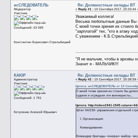
исСЛЕДОВАТЕЛЬ
Re: Должностные оклады ВТ
Модератор
«
Reply #1 :
10 Сентября 2017, 20:33:44 
Участник
Уважаемый коллега!
Весьма любопытные данные Вы 
Оффлайн
С моей точки зрения их стоило 
Сообщений: 43 095
"зарплатой" тех, "кто в атаку хо
С уважением - К.Б.Стрельбицкий
Константин Борисович Стрельбицкий
"Я не мальчик, чтобы в архивы 
Значит я - МАЛЬЧИК!!!
КАЮР
Re: Должностные оклады ВТ
Администратор
«
Reply #2 :
10 Сентября 2017, 20:38:59 
Участник
Цитата: исСЛЕДОВАТЕЛЬ от 10 Сентября
С моей точки зрения их стоило бы допол
Оффлайн
судили и осуждали эти военюристы...
Сообщений: 1 761
Цитата: http://sibvo1941-1945.ru/штат-
Штат 04/230- управления отдельной стр
Котуленко Алексей Юрьевич
I. Организация:
Командование:
Командир бригады- генерал- майор, чис