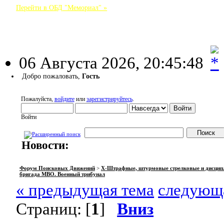
Перейти в ОБД "Мемориал" »
Форум Поисковых Движений
06 Августа 2026, 20:45:48
Добро пожаловать,
Гость
Пожалуйста,
войдите
или
зарегистрируйтесь
.
Войти
Новости:
НАЧАЛО
ПОМОЩЬ
ВОЙТИ
РЕГИСТРАЦИЯ
Форум Поисковых Движений
>
X-Штрафные, штурмовые стрелковые и дисцип
бригада МВО. Военный трибунал
« предыдущая тема
следующа
Страниц: [
1
]
Вниз