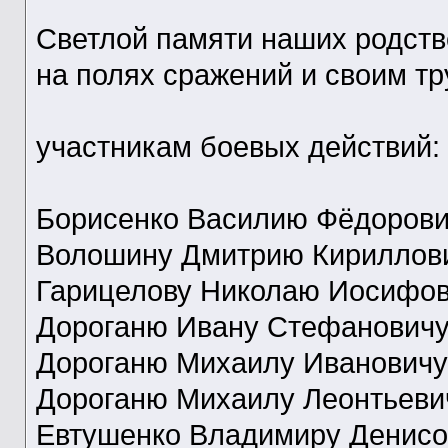
Светлой памяти наших родст
на полях сражений и своим тр
участникам боевых действий:
Борисенко Василию Фёдорови
Волошину Дмитрию Кириллов
Гарицелову Николаю Иосифо
Дороганю Ивану Стефанович
Дороганю Михаилу Ивановичу
Дороганю Михаилу Леонтьеви
Евтушенко Владимиру Денисо