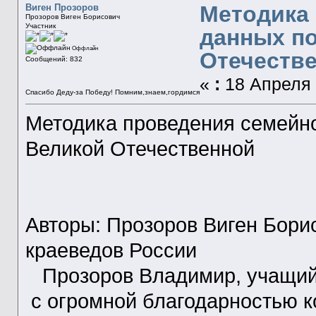
Методика 
Виген Прозоров
Прозоров Виген Борисович
Участник
данных по
Оффлайн
Отечеств
Сообщений: 832
«
:
18 Апреля 
Спасибо Деду-за Победу! Помним,знаем,гордимся
Методика проведения семейно
Великой Отечественной
Авторы: Прозоров Виген Бори
краеведов России
Прозоров Владимир, учащийс
с огромной благодарностью к