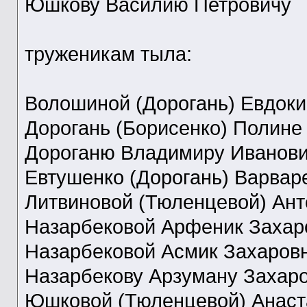
Юшкову Василию Петровичу
труженикам тыла:
Волошиной (Дорогань) Евдок
Дорогань (Борисенко) Полине
Дороганю Владимиру Иванов
Евтушенко (Дорогань) Варвар
Литвиновой (Тюленцевой) Ан
Назарбековой Арфеник Захар
Назарбековой Асмик Захаров
Назарбекову Арзуману Захар
Юшковой (Тюленцевой) Анаст