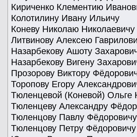
Кириченко Клементию Иванов
Колотилину Ивану Ильичу
Коневу Николаю Николаевичу
Литвинову Алексею Гаврилов
Назарбекову Ашоту Захарови
Назарбекову Вигену Захарови
Прозорову Виктору Фёдорови
Торопову Егору Александрови
Тюленцевой (Коневой) Ольге 
Тюленцеву Александру Фёдор
Тюленцову Павлу Фёдоровичу
Тюленцову Петру Фёдоровичу