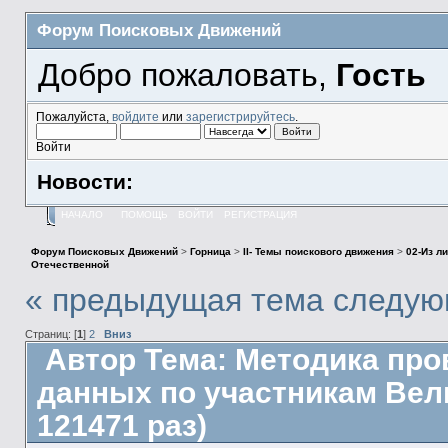
Форум Поисковых Движений
Добро пожаловать,
Гость
Пожалуйста,
войдите
или
зарегистрируйтесь
.
Войти
Новости:
НАЧАЛО
ПОМОЩЬ
ВОЙТИ
РЕГИСТРАЦИЯ
Форум Поисковых Движений
>
Горница
>
II- Темы поискового движения
>
02-Из л
Отечественной
« предыдущая тема
следую
Страниц: [
1
]
2
Вниз
Автор
Тема: Методика про
данных по участникам Вел
121471 раз)