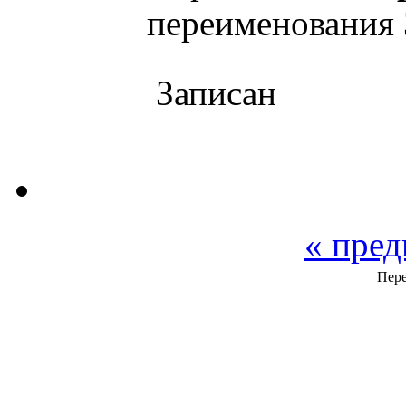
переименования 
Записан
« пре
Пере