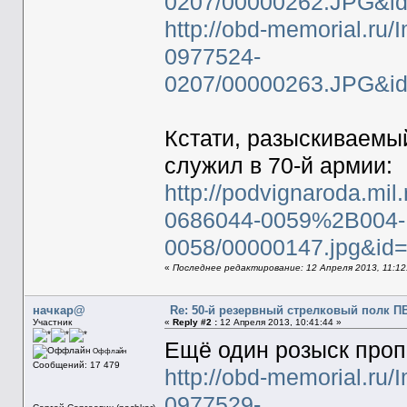
0207/00000262.JPG&i
http://obd-memorial.ru/
0977524-
0207/00000263.JPG&i
Кстати, разыскиваем
служил в 70-й армии:
http://podvignaroda.mil.
0686044-0059%2B004-
0058/00000147.jpg&i
«
Последнее редактирование: 12 Апреля 2013, 11:12
начкар@
Re: 50-й резервный стрелковый полк П
Участник
«
Reply #2 :
12 Апреля 2013, 10:41:44 »
Ещё один розыск проп
Оффлайн
Сообщений: 17 479
http://obd-memorial.ru/
0977529-