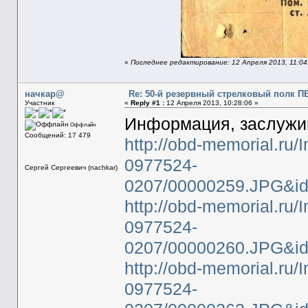
«
Последнее редактирование: 12 Апреля 2013, 11:04
начкар@
Re: 50-й резервный стрелковый полк П
Участник
«
Reply #1 :
12 Апреля 2013, 10:28:06 »
Информация, заслужи
Оффлайн
Сообщений: 17 479
http://obd-memorial.ru/
0977524-
Сергей Сергеевич (nachkar)
0207/00000259.JPG&i
http://obd-memorial.ru/
0977524-
0207/00000260.JPG&i
http://obd-memorial.ru/
0977524-