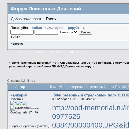
Форум Поисковых Движений
Добро пожаловать,
Гость
Пожалуйста,
войдите
или
зарегистрируйтесь
.
Войти
Новости:
НАЧАЛО
ПОМОЩЬ
ВОЙТИ
РЕГИСТРАЦИЯ
Форум Поисковых Движений
>
VIII-Спецслужбы - досье
>
04-Войсковые структур
резервный стрелковый полк ПВ НКВД Приморского округа
Страниц: [
1
]
Вниз
Автор
Тема: 50-й резервный стрелковый полк ПВ НКВД
начкар@
50-й резервный стрелковый полк ПВ Н
Участник
«
:
12 Апреля 2013, 10:04:46 »
http://obd-memorial.ru/
Оффлайн
Сообщений: 17 479
0977525-
0384/00000400.JPG&i
Сергей Сергеевич (nachkar)