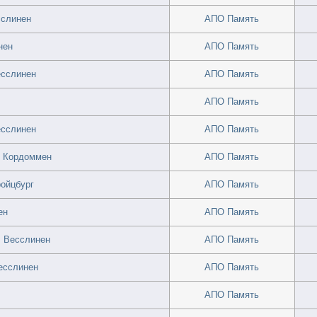
сслинен
АПО Память
нен
АПО Память
есслинен
АПО Память
АПО Память
есслинен
АПО Память
. Кордоммен
АПО Память
ройцбург
АПО Память
ен
АПО Память
. Весслинен
АПО Память
Весслинен
АПО Память
АПО Память