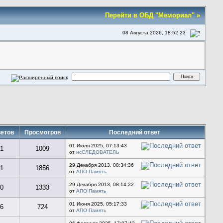
Перейти в ОБД "Мемориал" »
08 Августа 2026, 18:52:23
етов
Просмотров
Последний ответ
01 Июля 2025, 07:13:43
1
1009
от
исСЛЕДОВАТЕЛЬ
29 Декабря 2013, 08:34:36
1
1856
от
АПО Память
29 Декабря 2013, 08:14:22
0
1333
от
АПО Память
01 Июня 2025, 05:17:33
6
724
от
АПО Память