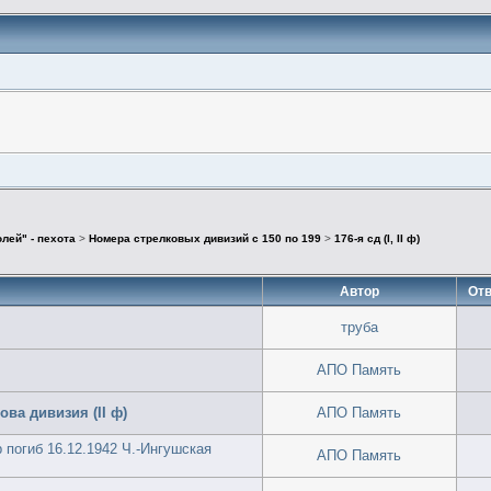
лей" - пехота
>
Номера стрелковых дивизий с 150 по 199
>
176-я сд (I, II ф)
Автор
Отв
труба
АПО Память
ва дивизия (II ф)
АПО Память
 погиб 16.12.1942 Ч.-Ингушская
АПО Память