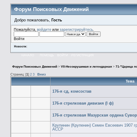
Форум Поисковых Движений
Добро пожаловать,
Гость
Пожалуйста,
войдите
или
зарегистрируйтесь
.
Войти
Новости:
НАЧАЛО
ПОМОЩЬ
ВОЙТИ
РЕГИСТРАЦИЯ
Форум Поисковых Движений
>
VII-Несокрушимая и легендарная
>
71-"Царица по
Страниц: [
1
]
2
3
Вниз
Тема
176-я сд, комсостав
176-я стрелковая дивизия (I ф)
176-я стрелковая Мазурская ордена Суворо
Крупинин (Крупенин) Семен Евсеевич 1907 гр
АССР