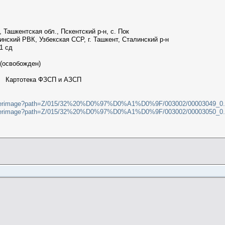
Ташкентская обл., Пскентский р-н, с. Пок
нский РВК, Узбекская ССР, г. Ташкент, Сталинский р-н
1 сд
(освобожден)
и Картотека ФЗСП и АЗСП
2/filterimage?path=Z/015/32%20%D0%97%D0%A1%D0%9F/003002/00003049_0
2/filterimage?path=Z/015/32%20%D0%97%D0%A1%D0%9F/003002/00003050_0