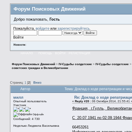
Форум Поисковых Движений
Добро пожаловать,
Гость
Пожалуйста,
войдите
или
зарегистрируйтесь
.
Войти
Новости:
НАЧАЛО
ПОМОЩЬ
ВОЙТИ
РЕГИСТРАЦИЯ
Форум Поисковых Движений
>
IV-Судьбы солдатские
>
IV-Судьбы солдатские
советских граждан в Великобритании
Страниц:
1
[
2
]
Вниз
Автор
Тема: Доклад о ходе репатриации и чи
милл
Re: Доклад о ходе репатриац
Опытный пользователь
«
Reply #20 :
06 Октября 2014, 21:55:41 
Участник
Франция, г.Гулль, Великобрита
Оффлайн
С 20.07.1941 по 02.09.1944 Фран
Сообщений: 4 730
Неделько Людмила Васильевна
66453261
Информация из документов, уто