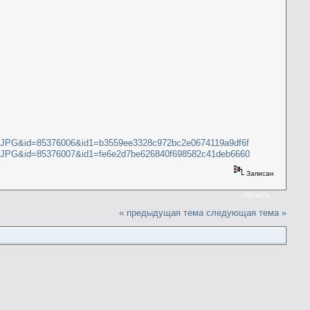
.JPG&id=85376006&id1=b3559ee3328c972bc2e0674119a9df6f
.JPG&id=85376007&id1=fe6e2d7be626840f698582c41deb6660
Записан
ПЕЧАТЬ
« предыдущая тема
следующая тема »