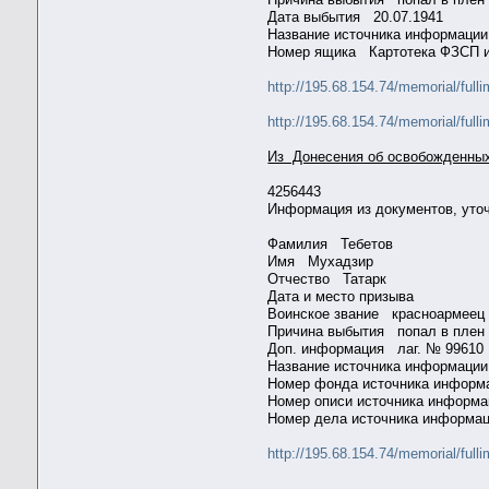
Дата выбытия 20.07.1941
Название источника информ
Номер ящика Картотека ФЗСП
http://195.68.154.74/memorial
http://195.68.154.74/memorial
Из Донесения об освобожденных
4256443
Информация из документов, уто
Фамилия Тебетов
Имя Мухадзир
Отчество Татарк
Дата и место призыва
Воинское звание красноарме
Причина выбытия попал в плен
Доп. информация лаг. № 9961
Название источника информ
Номер фонда источника инфо
Номер описи источника инфор
Номер дела источника инфор
http://195.68.154.74/memorial/f