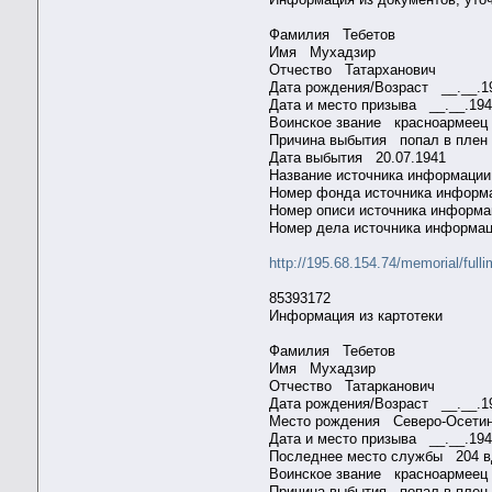
Фамилия Тебетов
Имя Мухадзир
Отчество Татарханович
Дата рождения/Возраст __.__
Дата и место призыва __.__.1
Воинское звание красноарме
Причина выбытия попал в плен
Дата выбытия 20.07.1941
Название источника информ
Номер фонда источника инфо
Номер описи источника инфор
Номер дела источника инфор
http://195.68.154.74/memorial/f
85393172
Информация из картотеки
Фамилия Тебетов
Имя Мухадзир
Отчество Татарканович
Дата рождения/Возраст __.__
Место рождения Северо-Осетин
Дата и место призыва __.__.1
Последнее место службы 204
Воинское звание красноарме
Причина выбытия попал в плен