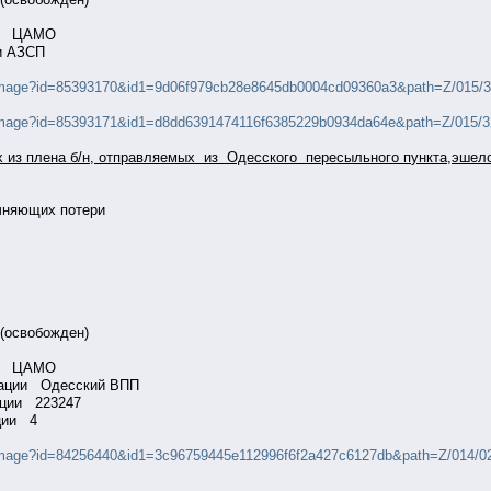
ации ЦАМО
 и АЗСП
/fullimage?id=85393170&id1=9d06f979cb28e8645db0004cd09360a3&path=
/fullimage?id=85393171&id1=d8dd6391474116f6385229b0934da64e&path=
 из плена б/н, отправляемых из Одесского пересыльного пункта,эшел
чняющих потери
ец
 (освобожден)
0
ации ЦАМО
рмации Одесский ВПП
мации 223247
мации 4
ullimage?id=84256440&id1=3c96759445e112996f6f2a427c6127db&path=Z/014/0