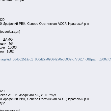
.1920
940 Ирафский РВК, Северо-Осетинская АССР, Ирафский р-н
ец
 (освобожден)
ации ЦАМО
рмации 58
мации 18003
мации 1582
ullimage?id=66453251&id1=8b0d27a093642a0e05939fc773614fc8&path=Z/007/0
.1920
ская АССР, Ирафский р-н, с. Н. Урух
940 Ирафский РВК, Северо-Осетинская АССР, Ирафский р-н
 вдбр
ец
 (освобожден)