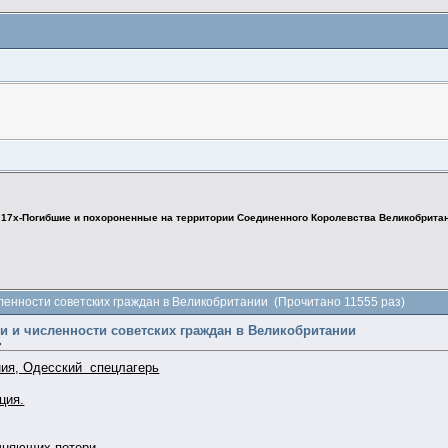
>
17х-Погибшие и похороненные на территории Соединенного Королевства Великобрита
сленности советских граждан в Великобритании (Прочитано 11555 раз)
ии и численности советских граждан в Великобритании
»
ния, Одесский спецлагерь
ция.
чняющих потери