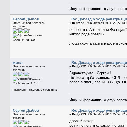
Ищу информацию о двух советск
Сергей Дыбов
Re: Доклад о ходе репатриац
Опытный пользователь
«
Reply #21 :
06 Октября 2014, 22:22:18 
Участник
не понятно Англия или Франция?
какого рода потери?
Оффлайн
Сообщений: 445
люди скончались в марсельском 
милл
Re: Доклад о ходе репатриац
Опытный пользователь
«
Reply #22 :
06 Октября 2014, 22:48:06 
Участник
Здравствуйте, Сергей !
Во всех трёх записях ОБД –
о
Оффлайн
попал в плен, лаг. № 99610(в О
Сообщений: 4 730
Неделько Людмила Васильевна
Ищу информацию о двух советск
Сергей Дыбов
Re: Доклад о ходе репатриац
Опытный пользователь
«
Reply #23 :
06 Октября 2014, 22:54:22 
Участник
добрый вечер!
вот и не понятно, какие "потери"
Оффлайн