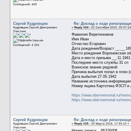
Сообщений: 445
Сергей Кудрявцев
Re: Доклад о ходе репатриац
Кудрявцев Сергей Дмитриевич
«
Reply #24 :
01 Сентября 2015, 20:37:14
Участник
Фамилия Веретенников
Имя Иван
Оффлайн
Отчество Егорович
Сообщений: 4 261
Дата рождения/Возраст __.__.1
Место рождения Воронежская обл
Дата и место призыва __.11.194
Последнее место службы 31 сп
Воинское звание рядовой
Причина выбытия попал в плен 
Дата выбытия 27.05.1942
Название источника информац
Номер ящика Картотека ФЗСП и
https://www.obd-memorial.ru/mem
https://www.obd-memorial.ru/mem
Сергей Кудрявцев
Re: Доклад о ходе репатриац
Кудрявцев Сергей Дмитриевич
«
Reply #25 :
20 Марта 2016, 17:44:10 »
Участник
Номер записи 85376008