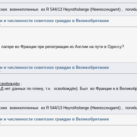
их военнопленных из R 544/13 Heyrothsberge (Heereszeugamt) , поги
ии и численности советских граждан в Великобритании
»
лагере во Франции при репатриации из Англии на пути в Одессу?
ии и численности советских граждан в Великобритании
»
свобождён
:
БД нет данных по плену, т.к. освобождён). Был во Франции и в Великоб
их военнопленных из R 544/13 Heyrothsberge (Heereszeugamt) , поги
ии и численности советских граждан в Великобритании
»