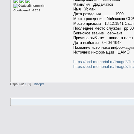
Фамилия Дадаматов
Оффлайн
Имя Усман
Сообщений: 4 261
Дата рождения __.__.1909
Место рождения Узбекская ССР, 
Место призыва 13.12.1941 Стали
Последнее место службы рр 30
Воинское звание сержант
Причина выбытия попал в плен 
Дата выбытия 06.04.1942
Название источника информаци
Источник информации ЦАМО
https://obd-memorial.ru/Image
https://obd-memorial.ru/Image
Страниц:
1
[
2
]
Вверх