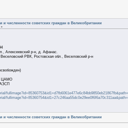
ии и численности советских граждан в Великобритании
 »
894
., Алексеевский р-н, д. Афанас.
1 Веселовский РВК, Ростовская обл., Веселовский р-н
(освобожден)
ии ЦАМО
 АЗСП
orial/fullimage?id=85360753&id1=d7fb6061e477e6c84bb9850eb21867fb&path
orial/fullimage?id=85360754&id1=27c246aa55dc0e29ee0f6f6a70c311aa&path=
ии и численности советских граждан в Великобритании