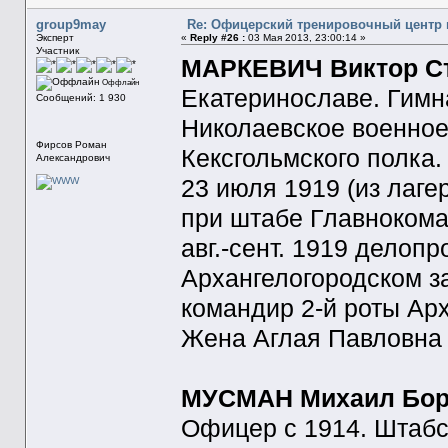
group9may
Re: Офицерский тренировочный центр в 
Эксперт
«
Reply #26 :
03 Мая 2013, 23:00:14 »
Участник
МАРКЕВИЧ Виктор С
Оффлайн
Екатеринославе. Гимна
Сообщений: 1 930
Николаевское военное 
Фирсов Роман
Кексгольмского полка.
Александрович
23 июля 1919 (из лагер
при штабе Главноком
авг.-сент. 1919 делоп
Архангелогородском за
командир 2-й роты Арх
Жена Аглая Павловна 
МУСМАН Михаил Бор
Офицер с 1914. Штабс-