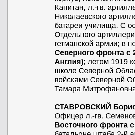
Капитан, л.-гв. артил
Николаевского артилл
батареи училища. С ос
Отдельного артиллери
гетманской армии; в н
Северного фронта с 2
Англия)
; летом 1919 
школе Северной Облас
войсками Северной Об
Тамара Митрофановна 
СТАВРОВСКИЙ Борис
Офицер л.-гв. Семено
Восточного фронта с
батальоне штаба 2-й а