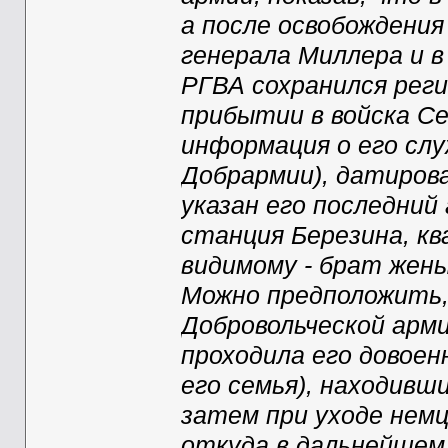
а после освобождения 
генерала Миллера и в 
РГВА сохранился рег
прибытии в войска Се
информация о его слу
Добрармии), датирова
указан его последний 
станция Березина, кв
видимому - брат жены
Можно предположить,
Добровольческой арми
проходила его довоен
его семья), находивш
затем при уходе немц
откуда в дальнейшем 