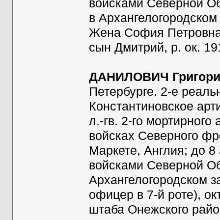
войсками Северной Обл
в Архангелогородском 
Жена София Петровна (
сын Дмитрий, р. ок. 19
ДАНИЛОВИЧ Григорий
Петербурге. 2-е реаль
Константиновское арт
л.-гв. 2-го мортирног
войсках Северного фро
Маркете, Англия; до 8
войсками Северной Обл
Архангелогородском з
офицер в 7-й роте), о
штаба Онежского райо