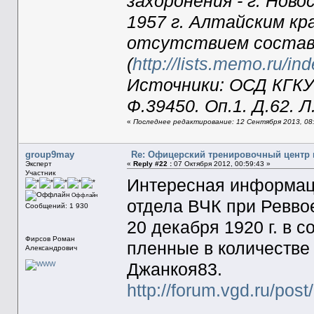
захоронения - г. Нов
1957 г. Алтайским кр
отсутствием состав
(
http://lists.memo.ru/in
Источники: ОСД КГКУ Г
Ф.39450. Оп.1. Д.62. Л
«
Последнее редактирование: 12 Сентября 2013, 08
group9may
Re: Офицерский тренировочный центр в 
Эксперт
«
Reply #22 :
07 Октября 2012, 00:59:43 »
Участник
Интересная информаци
Оффлайн
отдела ВЧК при Ревво
Сообщений: 1 930
20 декабря 1920 г. в 
Фирсов Роман
пленные в количестве
Александрович
Джанкоя83.
http://forum.vgd.ru/po