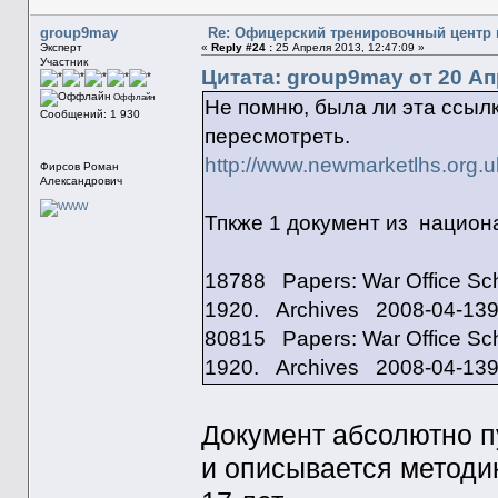
group9may
Re: Офицерский тренировочный центр в 
Эксперт
«
Reply #24 :
25 Апреля 2013, 12:47:09 »
Участник
Цитата: group9may от 20 Ап
Оффлайн
Не помню, была ли эта ссыл
Сообщений: 1 930
пересмотреть.
http://www.newmarketlhs.org.u
Фирсов Роман
Александрович
Тпкже 1 документ из национ
18788 Papers: War Office Sch
1920. Archives 2008-04-139
80815 Papers: War Office Sch
1920. Archives 2008-04-139
Документ абсолютно пу
и описывается методик