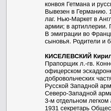
конвоя Гетмана и русс
Вывезен в Германию. 
лаг. Нью-Маркет в Анг
армии; в артиллерии. Г
В эмиграции во Франци
сыновья. Родители и б
КИСЕЛЕВСКИЙ Кирил
Прапорщик л.-гв. Конн
офицерском эскадроне
добровольческих частя
Русской Западной арми
Северо-Западной армии
3-м отдельном легком 
1931 секретарь Общес