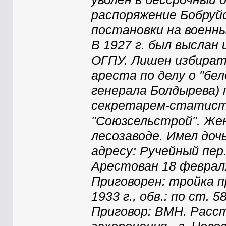
распоряжение Бобруйс
постановки на военны
В 1927 г. был выслан
ОГПУ. Лишен избирате
ареста по делу о "бе
генерала Болдырева) 
секретарем-статист
"Союзсельстрой". Же
лесозаводе. Имел дочь 
адресу: Ручейный пер.
Арестован 18 февраля
Приговорен: тройка п
1933 г., обв.: по ст. 58
Приговор: ВМН. Расст