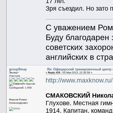
17 лет.
Зря съездил. Но зато 
С уважением Ром
Буду благодарен
советских захоро
английских в стр
group9may
Re: Офицерский тренировочный центр в 
Эксперт
«
Reply #25 :
03 Мая 2013, 22:30:58 »
Участник
http://www.maxknow.ru/
Оффлайн
Сообщений: 1 930
СМАКОВСКИЙ Никола
Фирсов Роман
Глухове. Местная гим
Александрович
1914. Капитан, команд