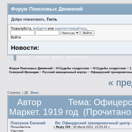
Форум Поисковых Движений
Добро пожаловать,
Гость
Пожалуйста,
войдите
или
зарегистрируйтесь
.
Войти
Новости:
НАЧАЛО
ПОМОЩЬ
ВОЙТИ
РЕГИСТРАЦИЯ
Форум Поисковых Движений
>
IV-Судьбы солдатские
>
IV-Судьбы солдатские
>
1
Северной Ирландии
>
Русский авиационный корпус
>
Офицерский тренировочный 
« пр
Страниц:
1
[
2
]
Вниз
Автор
Тема: Офицерс
Маркет. 1919 год (Прочитано
Платунов Евгений
Re: Офицерский тренировочный центр в 
Пользователь
«
Reply #20 :
30 Июля 2012, 15:25:33 »
Участник