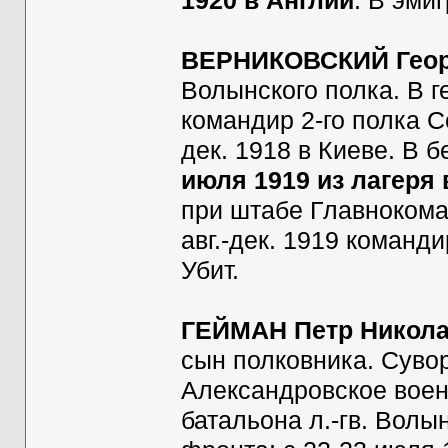
1920 в Англии
. В эми
ВЕРНИКОВСКИЙ Геор
Волынского полка. В г
командир 2-го полка С
дек. 1918 в Киеве. В 
июля 1919 из лагеря 
при штабе Главнокома
авг.-дек. 1919 команд
Убит.
ГЕЙМАН Петр Никола
сын полковника. Сувор
Александровское воен
батальона л.-гв. Волы