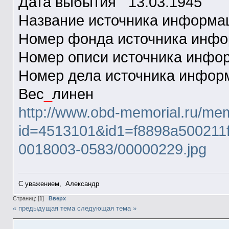
Дата выбытия 13.03.1945
Название источника инфо
Номер фонда источника ин
Номер описи источника ин
Номер дела источника инфо
Вес
_
линен
http://www.obd-memorial.ru/mem
id=4513101&id1=f8898a500211
0018003-0583/00000229.jpg
С уважением, Александр
Страниц: [
1
]
Вверх
« предыдущая тема
следующая тема »