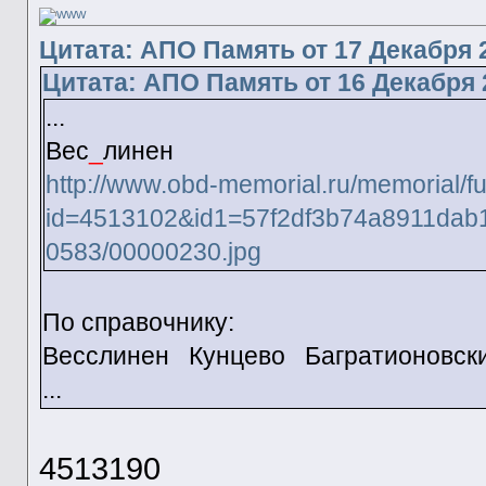
Цитата: АПО Память от 17 Декабря 2
Цитата: АПО Память от 16 Декабря 2
...
Вес
_
линен
http://www.obd-memorial.ru/memorial/f
id=4513102&id1=57f2df3b74a8911dab
0583/00000230.jpg
По справочнику:
Весслинен Кунцево Багратионовски
...
4513190