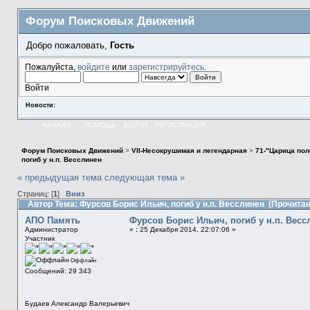
Форум Поисковых Движений
Добро пожаловать,
Гость
Пожалуйста,
войдите
или
зарегистрируйтесь
.
Войти
Новости:
НАЧАЛО
ПОМОЩЬ
ВОЙТИ
РЕГИСТРАЦИЯ
Форум Поисковых Движений
>
VII-Несокрушимая и легендарная
>
71-"Царица пол
погиб у н.п. Весслинен
« предыдущая тема
следующая тема »
Страниц: [
1
]
Вниз
Автор
Тема: Фурсов Борис Ильич, погиб у н.п. Весслинен (Прочитан
АПО Память
Фурсов Борис Ильич, погиб у н.п. Весс
Администратор
«
:
25 Декабря 2014, 22:07:06 »
Участник
Оффлайн
Сообщений: 29 343
Будаев Александр Валерьевич