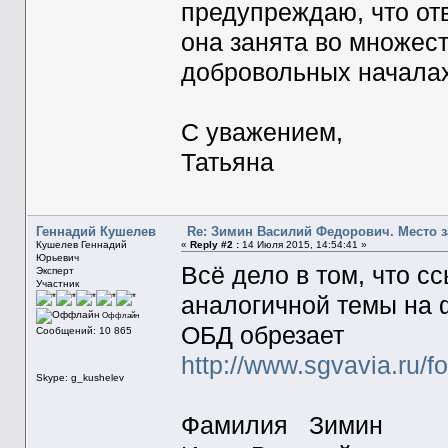
предупреждаю, что отв
она занята во множес
добровольных началах. 
С уважением,
Татьяна
Геннадий Кушелев
Re: Зимин Василий Федорович. Место 
Кушелев Геннадий
«
Reply #2 :
14 Июля 2015, 14:54:41 »
Юрьевич
Всё дело в том, что с
Эксперт
Участник
аналогичной темы на 
Оффлайн
ОБД обрезает
Сообщений: 10 865
http://www.sgvavia.ru
Skype: g_kushelev
Фамилия Зимин