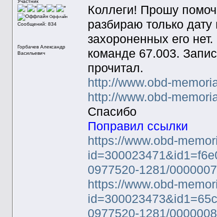
Участник
Коллеги! Прошу помоч
Оффлайн
разбираю только дату
Сообщений: 834
захороненных его нет.
Горбачев Александр
команде 67.003. Запис
Васильевич
прочитал.
http://www.obd-memorial
http://www.obd-memorial
Спасибо
Поправил ссылки
https://www.obd-memori
id=300023471&id1=f6e
0977520-1281/0000007
https://www.obd-memori
id=300023473&id1=65c
0977520-1281/0000008