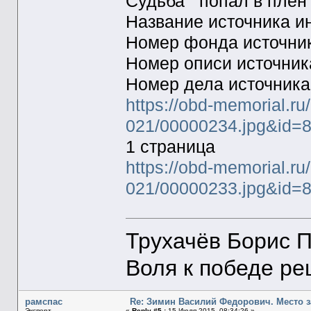
Судьба попал в плен
Название источника
Номер фонда источн
Номер описи источни
Номер дела источник
https://obd-memorial.r
021/00000234.jpg&id
1 страница
https://obd-memorial.r
021/00000233.jpg&id=
Трухачёв Борис 
Воля к победе р
рамспас
Re: Зимин Василий Федорович. Место 
Эксперт
«
Reply #5 :
15 Июля 2015, 08:34:26 »