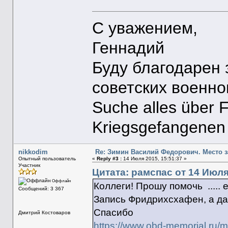
С уважением,
Геннадий
Буду благодарен
советских военн
Suche alles über 
Kriegsgefangenen
nikkodim
Re: Зимин Василий Федорович. Место 
Опытный пользователь
«
Reply #3 :
14 Июля 2015, 15:51:37 »
Участник
Цитата: рамспас от 14 Июля 
Оффлайн
Коллеги! Прошу помочь ..... 
Сообщений: 3 367
Запись Фридрихсхафен, а дал
Спасибо
Дмитрий Костоваров
https://www.obd-memorial.ru/m