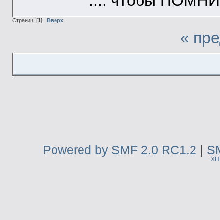
.... чтобы ПОМН
Страниц: [
1
]
Вверх
« пр
Powered by SMF 2.0 RC1.2
|
SM
XH