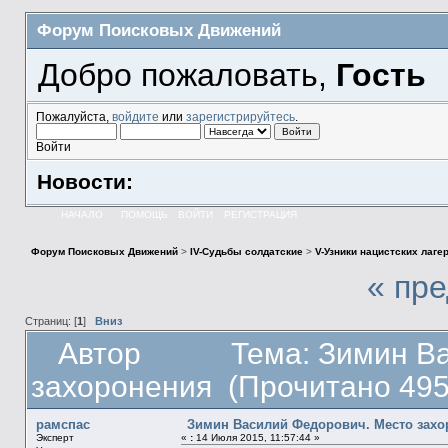
Форум Поисковых Движений
Добро пожаловать,
Гость
Пожалуйста,
войдите
или
зарегистрируйтесь
.
Войти
Новости:
НАЧАЛО
ПОМОЩЬ
ВОЙТИ
РЕГИСТРАЦИЯ
Форум Поисковых Движений
>
IV-Судьбы солдатские
>
V-Узники нацистских лаге
« пр
Страниц: [
1
]
Вниз
Автор
Тема: Зимин В
захоронения (Прочитано 495
рамспас
Зимин Василий Федорович. Место зах
Эксперт
«
:
14 Июля 2015, 11:57:44 »