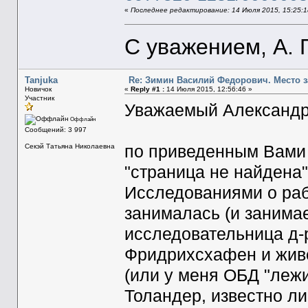
«
Последнее редактирование: 14 Июля 2015, 15:25:
С уважением, А. 
Tanjuka
Re: Зимин Василий Федорович. Место 
Новичок
«
Reply #1 :
14 Июля 2015, 12:56:46 »
Участник
Уважаемый Александр
Оффлайн
Сообщений: 3 997
Секэй Татьяна Николаевна
по приведенным Вами 
"страница не найдена
Исследованиями о ра
занималась (и занима
исследовательница д-р
Фридрихсхафен и живе
(или у меня ОБД "лежи
Толандер, известно ли