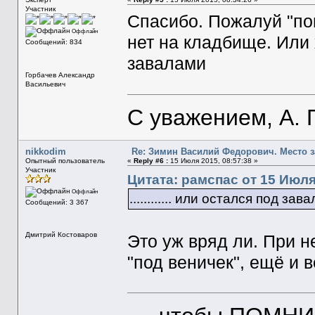
Участник
Спасибо. Пожалуй "по
Оффлайн
нет на кладбище. Или 
Сообщений: 834
завалами
Горбачев Александр
Васильевич
С уважением, А. 
nikkodim
Re: Зимин Василий Федорович. Место 
Опытный пользователь
«
Reply #6 :
15 Июля 2015, 08:57:38 »
Участник
Цитата: рамспас от 15 Июля
Оффлайн
............ или остался под зав
Сообщений: 3 367
Дмитрий Костоваров
Это уж вряд ли. При н
"под веничек", ещё и 