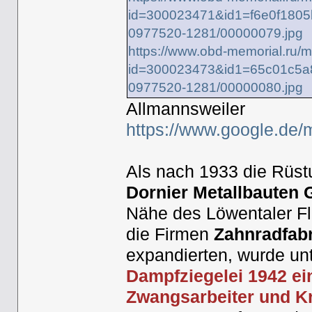
id=300023471&id1=f6e0f180
0977520-1281/00000079.jpg
https://www.obd-memorial.ru/m
id=300023473&id1=65c01c5a
0977520-1281/00000080.jpg
Allmannsweiler
https://www.google.de
Als nach 1933 die Rüst
Dornier Metallbauten
Nähe des Löwentaler Fl
die Firmen
Zahnradfab
expandierten, wurde u
Dampfziegelei 1942 ei
Zwangsarbeiter und K