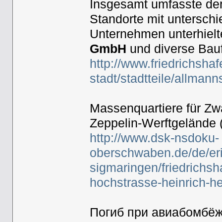
Insgesamt umfasste de
Standorte mit untersch
Unternehmen unterhielte
GmbH
und diverse Baufi
http://www.friedrichsha
stadt/stadtteile/allmann
Massenquartiere für Zw
Zeppelin-Werftgelände 
http://www.dsk-nsdoku-
oberschwaben.de/de/er
sigmaringen/friedrichs
hochstrasse-heinrich-he
Погиб при авиабомбёжк