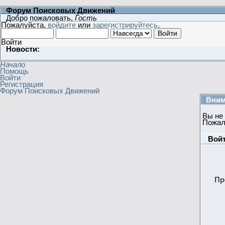
Форум Поисковых Движений
Добро пожаловать,
Гость
Пожалуйста,
войдите
или
зарегистрируйтесь
.
Войти
Новости:
Начало
Помощь
Войти
Регистрация
Форум Поисковых Движений
Вним
Вы не
Пожал
Вой
Пр