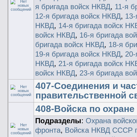
я бригада войск НКВД
,
11-я б
12-я бригада войск НКВД
,
13-
НКВД
,
14-я бригада войск НК
войск НКВД
,
16-я бригада во
бригада войск НКВД
,
18-я бр
19-я бригада войск НКВД
,
20-
НКВД
,
21-я бригада войск НК
войск НКВД
,
23-я бригада во
407-Соединения и час
правительственной с
408-Войска по охране
Подразделы
:
Охрана войско
фронта
,
Войска НКВД СССР п