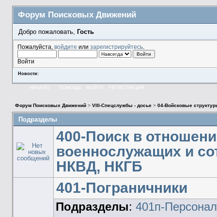
Форум Поисковых Движений
Добро пожаловать,
Гость
Пожалуйста,
войдите
или
зарегистрируйтесь
.
Войти
Новости:
НАЧАЛО
ПОМОЩЬ
ВОЙТИ
РЕГИСТРАЦИЯ
Форум Поисковых Движений
>
VIII-Спецслужбы - досье
>
04-Войсковые структур
Подразделы
400-Поиск в отношен
военнослужащих и со
НКВД, НКГБ
401-Пограничники
Подразделы
:
401п-Персонал