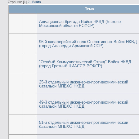
Страниц: [
1
]
2
Вниз
Тема
Авиационная бригада Войск НКВД (Быково
Московской области РСФСР)
96-й кавалерийский полк Оперативных Войск НКВД
(город Алаверди Армянской ССР)
"Особый Коммунистический Отряд" Войск НКВД
(город Грозный ЧИАССР РСФСР)
25-й отдельный инженерно-противохимический
батальон МПВХО НКВД
49-й отдельный инженерно-противохимический
батальон МПВХО НКВД
51-й отдельный инженерно-противохимический
батальон МПВХО НКВД