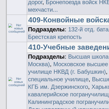
дорог
,
Бронепоезда войск НКВ
мехчасти...
409-Конвойные войск
Подразделы
:
132-й отд. бат
Брестская крепость
410-Учебные заведен
Подразделы
:
Высшая школа 
Москва)
,
Московское высшее 
училище НКВД (г. Бабушкин)
специальное училище
,
Высше
КГБ им. Дзержинского
,
Харьк
кавалерийское погранучили
Калининградское погранучи