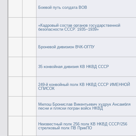
Боевой путь солдата ВОВ
«Кадровый состав органов государственной
безопасности СССР. 1935−1939»
Броневой дивизион ВЧК-ОГПУ
35 конвойная дивизия КВ НКВД СССР
249-й конвойный полк КВ НКВД СССР ИМЕННОЙ
СПИСОК
Милош Бронислав Викентьевич худрук Ансамбля
песни и пляски погран войск НКВД
Неизвестный полк 256 полк КВ НКВД СССР/256
стрелковый полк ПВ ПрикПО