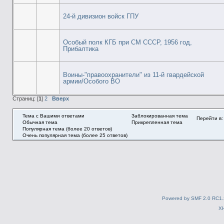
24-й дивизион войск ГПУ
Особый полк КГБ при СМ СССР, 1956 год,
Прибалтика
Воины-"правоохранители" из 11-й гвардейской
армии/Особого ВО
Страниц: [
1
]
2
Вверх
Тема с Вашими ответами
Заблокированная тема
Перейти в:
Обычная тема
Прикрепленная тема
Популярная тема (более 20 ответов)
Очень популярная тема (более 25 ответов)
Powered by SMF 2.0 RC1.
X