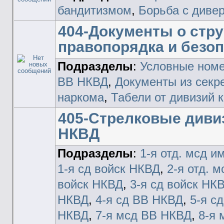
бандитизмом
,
Борьба с диве
404-Документы о стру
правопорядка и безо
Подразделы
:
Условные номе
ВВ НКВД
,
Документы из секре
наркома
,
Табели от дивизий 
405-Стрелковые диви
НКВД
Подразделы
:
1-я отд. мсд и
1-я сд войск НКВД
,
2-я отд. 
войск НКВД
,
3-я сд войск НК
НКВД
,
4-я сд ВВ НКВД
,
5-я с
НКВД
,
7-я мсд ВВ НКВД
,
8-я 