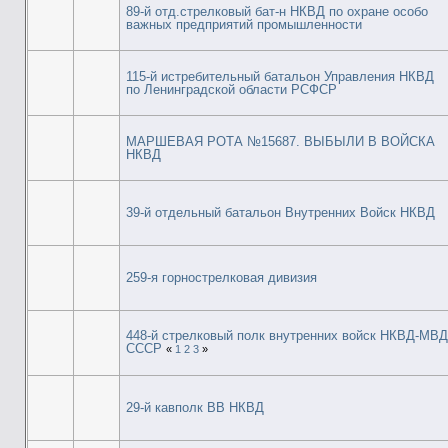
89-й отд.стрелковый бат-н НКВД по охране особо
важных предприятий промышленности
115-й истребительный батальон Управления НКВД
по Ленинградской области РСФСР
МАРШЕВАЯ РОТА №15687. ВЫБЫЛИ В ВОЙСКА
НКВД
39-й отдельный батальон Внутренних Войск НКВД
259-я горнострелковая дивизия
448-й стрелковый полк внутренних войск НКВД-МВД
СССР
«
1
2
3
»
29-й кавполк ВВ НКВД