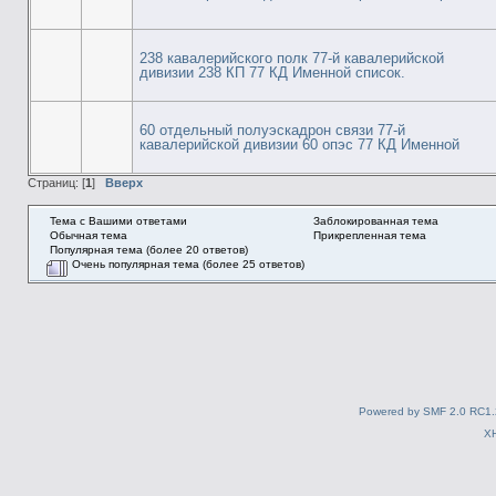
238 кавалерийского полк 77-й кавалерийской
дивизии 238 КП 77 КД Именной список.
60 отдельный полуэскадрон связи 77-й
кавалерийской дивизии 60 опэс 77 КД Именной
Страниц: [
1
]
Вверх
Тема с Вашими ответами
Заблокированная тема
Обычная тема
Прикрепленная тема
Популярная тема (более 20 ответов)
Очень популярная тема (более 25 ответов)
Powered by SMF 2.0 RC1.
X