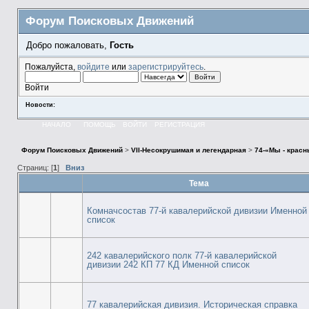
Форум Поисковых Движений
Добро пожаловать,
Гость
Пожалуйста,
войдите
или
зарегистрируйтесь
.
Войти
Новости:
НАЧАЛО
ПОМОЩЬ
ВОЙТИ
РЕГИСТРАЦИЯ
Форум Поисковых Движений
>
VII-Несокрушимая и легендарная
>
74-«Мы - крас
Страниц: [
1
]
Вниз
Тема
Комначсостав 77-й кавалерийской дивизии Именной
список
242 кавалерийского полк 77-й кавалерийской
дивизии 242 КП 77 КД Именной список
77 кавалерийская дивизия. Историческая справка