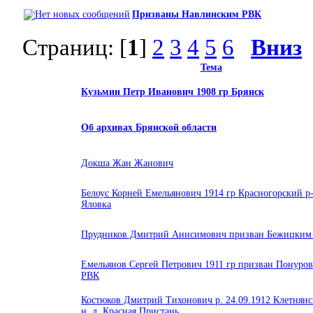
Призваны Навлинским РВК
Страниц: [
1
]
2
3
4
5
6
Вниз
Тема
Кузьмин Петр Иванович 1908 гр Брянск
Об архивах Брянской области
Докша Жан Жанович
Белоус Корней Емельянович 1914 гр Красногорский р-
Яловка
Прудников Дмитрий Анисимович призван Бежицким
Емельянов Сергей Петрович 1911 гр призван Понуро
РВК
Костюков Дмитрий Тихонович р. 24.09.1912 Клетнянс
н, д. Красная Пристань