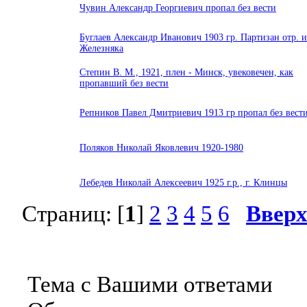
Чувин Александр Георгиевич пропал без вести
Буглаев Александр Иванович 1903 гр. Партизан отр. 
Железняка
Степин В. М., 1921, плен - Минск, увековечен, как
пропавший без вести
Репников Павел Дмитриевич 1913 гр пропал без вест
Поляков Николай Яковлевич 1920-1980
Лебедев Николай Алексеевич 1925 г.р., г. Клинцы
Страниц: [
1
]
2
3
4
5
6
Ввер
Тема с Вашими ответами