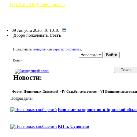
Перейти в ОБД "Мемориал" »
Форум Поисковых Движений
09 Августа 2026, 16:10:10
Добро пожаловать,
Гость
Пожалуйста,
войдите
или
зарегистрируйтесь
.
Войти
Новости:
НАЧАЛО
ПОМОЩЬ
ВОЙТИ
РЕГИСТРАЦИЯ
Форум Поисковых Движений
>
IV-Судьбы солдатские
>
VI-Воинские мемориал
Подразделы
Воинские захоронения в Брянской обла
КП п. Супонево