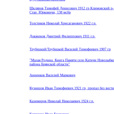
Шкляров Тимофей Денисович 1912 гр Климовский р-
Стар. Юрковичи, 138 мсбр
Толстиков Николай Хрисаганович 1922 г.р.
Довженов Дмитрий Филиппович 1911 г.р.
Трубецкий/Трубецкой Василий Тимофеевич 1907 гр
"Малая Родина. Книга Памяти:село Катичи Новозыбко
района Брянской области"
Анненков Василий Маркович
Кузнецов Иван Тимофеевич 1921 гр, пропал без вест
Казимиров Николай Николаевич 1924 г.р.