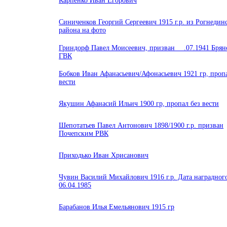
Карпенко Иван Егорович
Синиченков Георгий Сергеевич 1915 г.р. из Рогнедин
района на фото
Гриндорф Павел Моисеевич, призван __.07.1941 Бря
ГВК
Бобков Иван Афанасьевич/Афонасьевич 1921 гр, пропа
вести
Якушин Афанасий Ильич 1900 гр, пропал без вести
Шепотатьев Павел Антонович 1898/1900 г.р. призван
Почепским РВК
Приходько Иван Хрисанович
Чувин Василий Михайлович 1916 г.р. Дата наградног
06.04.1985
Барабанов Илья Емельянович 1915 гр