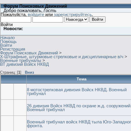
Форум Поисковых Движений
Добро пожаловать,
Гость
Пожалуйста,
войдите
или
зарегистрируйтесь
.
Войти
Новости:
Начало
Помощь
Войти
Регистрация
Форум Поисковых Движений
>
X-Штрафные, штурмовые стрелковые и дисциплинарные в/ч
>
Военные трибуналы
>
ВТ дивизий Войск НКВД
Страниц: [
1
]
Вниз
Тема
8 мотострелковая дивизия Войск НКВД. Военный
трибунал
26 дивизия Войск НКВД по охране ж.д. сооружений
Военный трибунал
Военный трибунал войск НКВД тыла Юго-Западно
фронта.