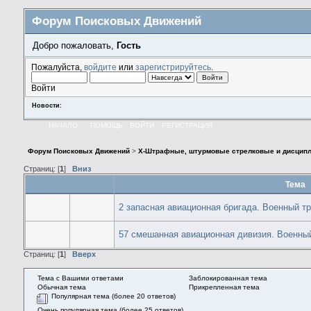
Форум Поисковых Движений
Добро пожаловать,
Гость
Пожалуйста,
войдите
или
зарегистрируйтесь
.
Войти
Новости:
НАЧАЛО
ПОМОЩЬ
ВОЙТИ
РЕГИСТРАЦИЯ
Форум Поисковых Движений
>
X-Штрафные, штурмовые стрелковые и дисципл
Страниц: [
1
]
Вниз
Тема
2 запасная авиационная бригада. Военный т
57 смешанная авиационная дивизия. Военны
Страниц: [
1
]
Вверх
Тема с Вашими ответами
Заблокированная тема
Обычная тема
Прикрепленная тема
Популярная тема (более 20 ответов)
Очень популярная тема (более 25 ответов)