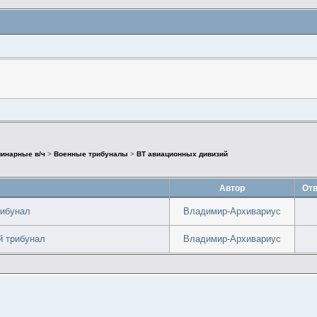
инарные в/ч
>
Военные трибуналы
>
ВТ авиационных дивизий
Автор
Отв
рибунал
Владимир-Архивариус
й трибунал
Владимир-Архивариус