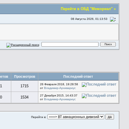
Перейти в ОБД "Мемориал" »
08 Августа 2026, 01:13:53
етов
Просмотров
Последний ответ
26 Февраля 2018, 19:28:58
1
1715
от
Владимир-Архивариус
27 Декабря 2015, 14:43:37
0
1534
от
Владимир-Архивариус
Перейти в: