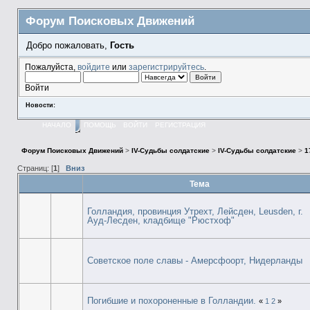
Форум Поисковых Движений
Добро пожаловать,
Гость
Пожалуйста,
войдите
или
зарегистрируйтесь
.
Войти
Новости:
НАЧАЛО
ПОМОЩЬ
ВОЙТИ
РЕГИСТРАЦИЯ
Форум Поисковых Движений
>
IV-Судьбы солдатские
>
IV-Судьбы солдатские
>
1
Страниц: [
1
]
Вниз
Тема
Голландия, провинция Утрехт, Лейсден, Leusden, г.
Ауд-Лесден, кладбище "Рюстхоф"
Советское поле славы - Амерсфоорт, Нидерланды
Погибшие и похороненные в Голландии.
«
1
2
»